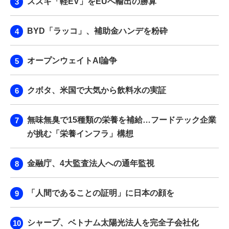
スズキ「軽EV」をEUへ輸出の勝算
BYD「ラッコ」、補助金ハンデを粉砕
オープンウェイトAI論争
クボタ、米国で大気から飲料水の実証
無味無臭で15種類の栄養を補給…フードテック企業
が挑む「栄養インフラ」構想
金融庁、4大監査法人への通年監視
「人間であることの証明」に日本の顔を
シャープ、ベトナム太陽光法人を完全子会社化