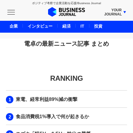
ポジティブ考察で企業活動を応援/Business Journal
YOUR
JOURNAL
BUSINESS JOURNAL
企業
インタビュー
経済
IT
投資
UNICORN JOURNAL
CARBON CREDITS JOURNAL
電卓の最新ニュース記事 まとめ
IVS JOURNAL
ENERGY MANAGEMENT JOURNAL
INBOUND JOURNAL
RANKING
LIFE ENDING JOURNAL
AI JOURNAL
REAL ESTATE BROKERAGE JOURNAL
東電、経常利益89%減の衝撃
SMART MARKETING JOURNAL
BPaaS JOURNAL
食品消費税1%導入で何が起きるか
ADOPTABLE DOG JOURNAL