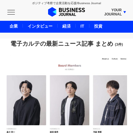
ポジティブ考察で企業活動を応援/Business Journal
YOUR
JOURNAL
BUSINESS JOURNAL
企業
インタビュー
経済
IT
投資
UNICORN JOURNAL
CARBON CREDITS JOURNAL
電子カルテの最新ニュース記事 まとめ
(3件)
IVS JOURNAL
ENERGY MANAGEMENT JOURNAL
INBOUND JOURNAL
LIFE ENDING JOURNAL
AI JOURNAL
REAL ESTATE BROKERAGE JOURNAL
SMART MARKETING JOURNAL
BPaaS JOURNAL
ADOPTABLE DOG JOURNAL