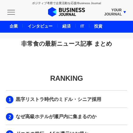
ポジティブ考察で企業活動を応援/Business Journal
YOUR
JOURNAL
BUSINESS JOURNAL
企業
インタビュー
経済
IT
投資
UNICORN JOURNAL
CARBON CREDITS JOURNAL
非常食の最新ニュース記事 まとめ
IVS JOURNAL
ENERGY MANAGEMENT JOURNAL
INBOUND JOURNAL
RANKING
LIFE ENDING JOURNAL
AI JOURNAL
REAL ESTATE BROKERAGE JOURNAL
黒字リストラ時代のミドル・シニア採用
SMART MARKETING JOURNAL
BPaaS JOURNAL
なぜ高級ホテルが瀬戸内に集まるのか
ADOPTABLE DOG JOURNAL