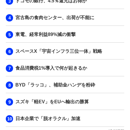
ドコモの銀行、4.5％還元はお得か
宮古島の食肉センター、出荷が不能に
東電、経常利益89%減の衝撃
スペースX「宇宙インフラ三位一体」戦略
食品消費税1%導入で何が起きるか
BYD「ラッコ」、補助金ハンデを粉砕
スズキ「軽EV」をEUへ輸出の勝算
日本企業で「脱オラクル」加速