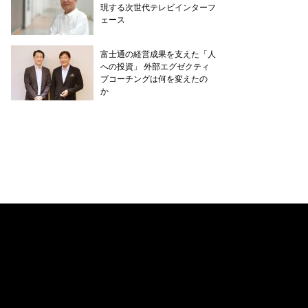
現する次世代テレビインターフ
ェース
富士通の経営成果を支えた「人
への投資」 外部エグゼクティ
ブコーチングは何を変えたの
か