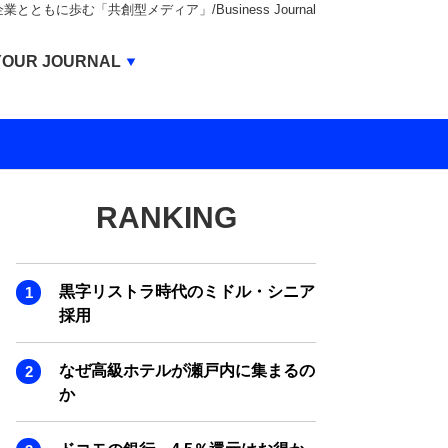
もに歩む「共創型メディア」/Business Journal
Business Journal
YOUR JOURNAL
BUSINESS JOURNAL
UNICORN JOURNAL
CARBON CREDITS JOURNAL
RANKING
IVS JOURNAL
ENERGY MANAGEMENT JOURNAL
黒字リストラ時代のミドル・シニア
INBOUND JOURNAL
採用
LIFE ENDING JOURNAL
なぜ高級ホテルが瀬戸内に集まるの
AI JOURNAL
か
REAL ESTATE BROKERAGE JOURNAL