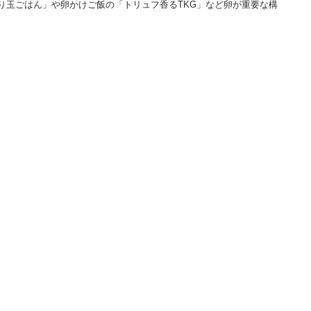
り玉ごはん」や卵かけご飯の「トリュフ香るTKG」など卵が重要な構