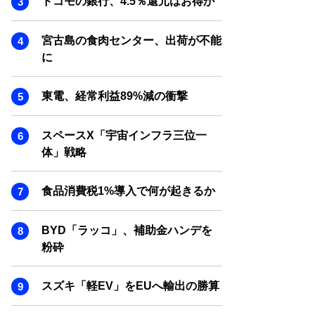
ドコモの銀行、4.5％還元はお得か
SMART MARKETING JOURNAL
BPaaS JOURNAL
宮古島の食肉センター、出荷が不能
ADOPTABLE DOG JOURNAL
に
東電、経常利益89%減の衝撃
スペースX「宇宙インフラ三位一
体」戦略
食品消費税1%導入で何が起きるか
BYD「ラッコ」、補助金ハンデを
粉砕
スズキ「軽EV」をEUへ輸出の勝算