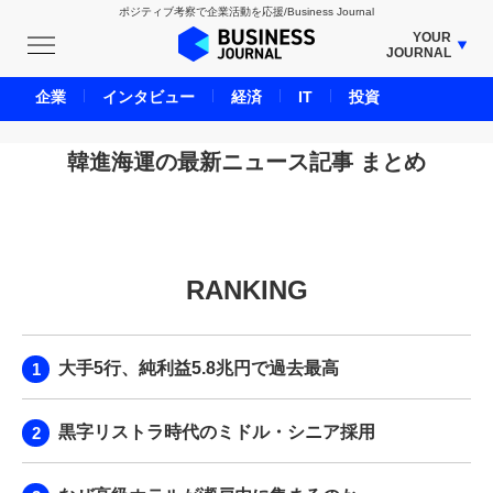
ポジティブ考察で企業活動を応援/Business Journal
YOUR
JOURNAL
BUSINESS JOURNAL
企業
インタビュー
経済
IT
投資
UNICORN JOURNAL
CARBON CREDITS JOURNAL
韓進海運の最新ニュース記事 まとめ
IVS JOURNAL
ENERGY MANAGEMENT JOURNAL
INBOUND JOURNAL
RANKING
LIFE ENDING JOURNAL
AI JOURNAL
REAL ESTATE BROKERAGE JOURNAL
大手5行、純利益5.8兆円で過去最高
SMART MARKETING JOURNAL
BPaaS JOURNAL
黒字リストラ時代のミドル・シニア採用
ADOPTABLE DOG JOURNAL