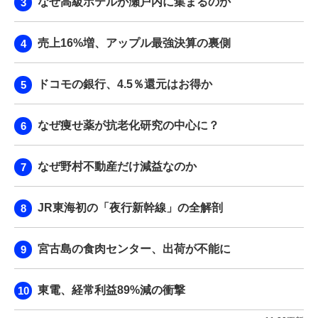
なぜ高級ホテルが瀬戸内に集まるのか
売上16%増、アップル最強決算の裏側
ドコモの銀行、4.5％還元はお得か
なぜ痩せ薬が抗老化研究の中心に？
なぜ野村不動産だけ減益なのか
JR東海初の「夜行新幹線」の全解剖
宮古島の食肉センター、出荷が不能に
東電、経常利益89%減の衝撃