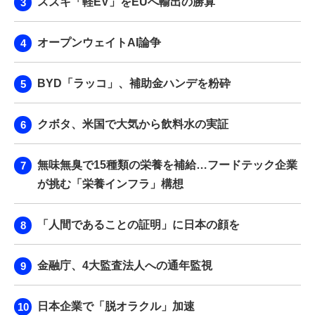
スズキ「軽EV」をEUへ輸出の勝算
オープンウェイトAI論争
BYD「ラッコ」、補助金ハンデを粉砕
クボタ、米国で大気から飲料水の実証
無味無臭で15種類の栄養を補給…フードテック企業
が挑む「栄養インフラ」構想
「人間であることの証明」に日本の顔を
金融庁、4大監査法人への通年監視
日本企業で「脱オラクル」加速