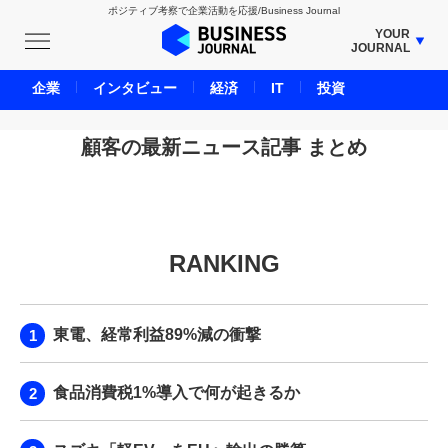
ポジティブ考察で企業活動を応援/Business Journal
YOUR
JOURNAL
BUSINESS JOURNAL
企業
インタビュー
経済
IT
投資
UNICORN JOURNAL
CARBON CREDITS JOURNAL
顧客の最新ニュース記事 まとめ
IVS JOURNAL
ENERGY MANAGEMENT JOURNAL
INBOUND JOURNAL
RANKING
LIFE ENDING JOURNAL
AI JOURNAL
REAL ESTATE BROKERAGE JOURNAL
東電、経常利益89%減の衝撃
SMART MARKETING JOURNAL
BPaaS JOURNAL
食品消費税1%導入で何が起きるか
ADOPTABLE DOG JOURNAL