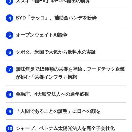
スズキ「軽EV」をEUへ輸出の勝算
BYD「ラッコ」、補助金ハンデを粉砕
オープンウェイトAI論争
クボタ、米国で大気から飲料水の実証
無味無臭で15種類の栄養を補給…フードテック企業
が挑む「栄養インフラ」構想
金融庁、4大監査法人への通年監視
「人間であることの証明」に日本の顔を
シャープ、ベトナム太陽光法人を完全子会社化