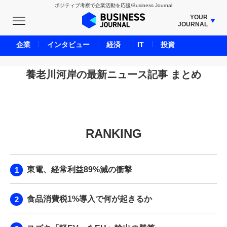
ポジティブ考察で企業活動を応援/Business Journal
YOUR
JOURNAL
BUSINESS JOURNAL
企業
インタビュー
経済
IT
投資
UNICORN JOURNAL
CARBON CREDITS JOURNAL
養老川河岸の最新ニュース記事 まとめ
IVS JOURNAL
ENERGY MANAGEMENT JOURNAL
INBOUND JOURNAL
RANKING
LIFE ENDING JOURNAL
AI JOURNAL
REAL ESTATE BROKERAGE JOURNAL
東電、経常利益89%減の衝撃
SMART MARKETING JOURNAL
BPaaS JOURNAL
食品消費税1%導入で何が起きるか
ADOPTABLE DOG JOURNAL