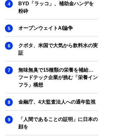
SMART MARKETING JOURNAL
BYD「ラッコ」、補助金ハンデを
粉砕
BPaaS JOURNAL
ADOPTABLE DOG JOURNAL
オープンウェイトAI論争
クボタ、米国で大気から飲料水の実
証
無味無臭で15種類の栄養を補給…
フードテック企業が挑む「栄養イン
フラ」構想
金融庁、4大監査法人への通年監視
「人間であることの証明」に日本の
顔を