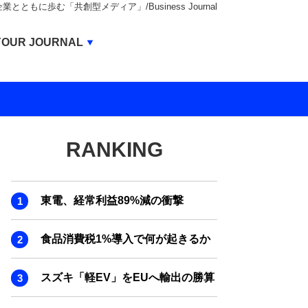
もに歩む「共創型メディア」/Business Journal
Business Journal
YOUR JOURNAL
BUSINESS JOURNAL
UNICORN JOURNAL
CARBON CREDITS JOURNAL
RANKING
IVS JOURNAL
ENERGY MANAGEMENT JOURNAL
東電、経常利益89%減の衝撃
INBOUND JOURNAL
LIFE ENDING JOURNAL
食品消費税1%導入で何が起きるか
AI JOURNAL
スズキ「軽EV」をEUへ輸出の勝算
REAL ESTATE BROKERAGE JOURNAL