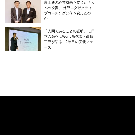
富士通の経営成果を支えた「人
への投資」 外部エグゼクティ
ブコーチングは何を変えたの
か
「人間であることの証明」に日
本の顔を…World新代表・高橋
正巳が語る、3年目の実装フェ
ーズ