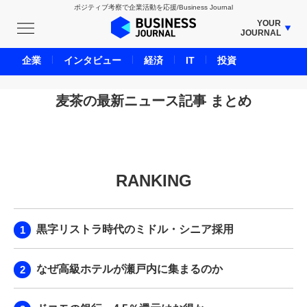
ポジティブ考察で企業活動を応援/Business Journal
YOUR
JOURNAL
BUSINESS JOURNAL
企業
インタビュー
経済
IT
投資
UNICORN JOURNAL
CARBON CREDITS JOURNAL
麦茶の最新ニュース記事 まとめ
IVS JOURNAL
ENERGY MANAGEMENT JOURNAL
INBOUND JOURNAL
RANKING
LIFE ENDING JOURNAL
AI JOURNAL
REAL ESTATE BROKERAGE JOURNAL
黒字リストラ時代のミドル・シニア採用
SMART MARKETING JOURNAL
BPaaS JOURNAL
なぜ高級ホテルが瀬戸内に集まるのか
ADOPTABLE DOG JOURNAL