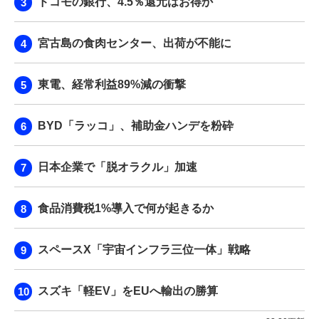
ドコモの銀行、4.5％還元はお得か
宮古島の食肉センター、出荷が不能に
東電、経常利益89%減の衝撃
BYD「ラッコ」、補助金ハンデを粉砕
日本企業で「脱オラクル」加速
食品消費税1%導入で何が起きるか
スペースX「宇宙インフラ三位一体」戦略
スズキ「軽EV」をEUへ輸出の勝算