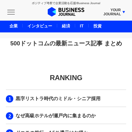
ポジティブ考察で企業活動を応援/Business Journal
YOUR
JOURNAL
BUSINESS JOURNAL
企業
インタビュー
経済
IT
投資
UNICORN JOURNAL
CARBON CREDITS JOURNAL
500ドットコムの最新ニュース記事 まとめ
IVS JOURNAL
ENERGY MANAGEMENT JOURNAL
INBOUND JOURNAL
RANKING
LIFE ENDING JOURNAL
AI JOURNAL
REAL ESTATE BROKERAGE JOURNAL
黒字リストラ時代のミドル・シニア採用
SMART MARKETING JOURNAL
BPaaS JOURNAL
なぜ高級ホテルが瀬戸内に集まるのか
ADOPTABLE DOG JOURNAL