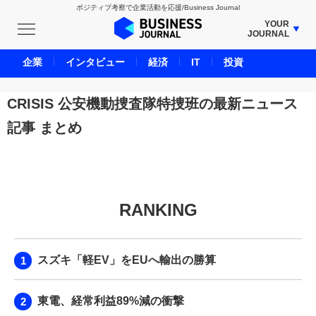
ポジティブ考察で企業活動を応援/Business Journal
YOUR
JOURNAL
BUSINESS JOURNAL
企業
インタビュー
経済
IT
投資
UNICORN JOURNAL
CARBON CREDITS JOURNAL
CRISIS 公安機動捜査隊特捜班の最新ニュース
IVS JOURNAL
記事 まとめ
ENERGY MANAGEMENT JOURNAL
INBOUND JOURNAL
LIFE ENDING JOURNAL
AI JOURNAL
RANKING
REAL ESTATE BROKERAGE JOURNAL
SMART MARKETING JOURNAL
スズキ「軽EV」をEUへ輸出の勝算
BPaaS JOURNAL
ADOPTABLE DOG JOURNAL
東電、経常利益89%減の衝撃