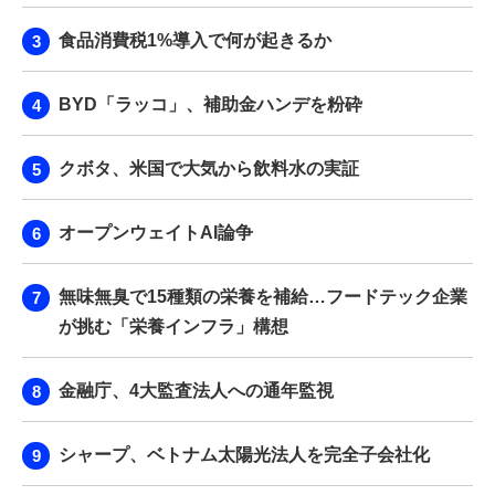
食品消費税1%導入で何が起きるか
BYD「ラッコ」、補助金ハンデを粉砕
クボタ、米国で大気から飲料水の実証
オープンウェイトAI論争
無味無臭で15種類の栄養を補給…フードテック企業
が挑む「栄養インフラ」構想
金融庁、4大監査法人への通年監視
シャープ、ベトナム太陽光法人を完全子会社化