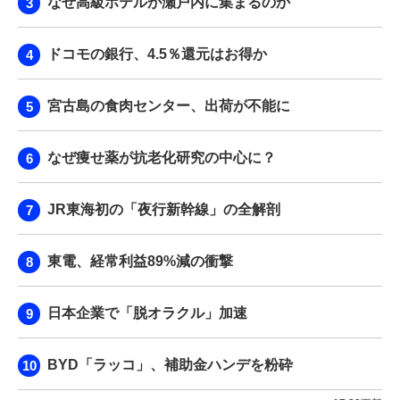
なぜ高級ホテルが瀬戸内に集まるのか
ドコモの銀行、4.5％還元はお得か
宮古島の食肉センター、出荷が不能に
なぜ痩せ薬が抗老化研究の中心に？
JR東海初の「夜行新幹線」の全解剖
東電、経常利益89%減の衝撃
日本企業で「脱オラクル」加速
BYD「ラッコ」、補助金ハンデを粉砕