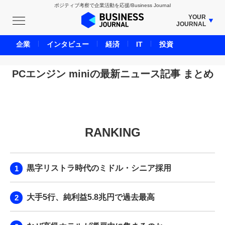
ポジティブ考察で企業活動を応援/Business Journal
YOUR
JOURNAL
BUSINESS JOURNAL
企業
インタビュー
経済
IT
投資
UNICORN JOURNAL
CARBON CREDITS JOURNAL
PCエンジン miniの最新ニュース記事 まとめ
IVS JOURNAL
ENERGY MANAGEMENT JOURNAL
INBOUND JOURNAL
RANKING
LIFE ENDING JOURNAL
AI JOURNAL
REAL ESTATE BROKERAGE JOURNAL
黒字リストラ時代のミドル・シニア採用
SMART MARKETING JOURNAL
BPaaS JOURNAL
大手5行、純利益5.8兆円で過去最高
ADOPTABLE DOG JOURNAL