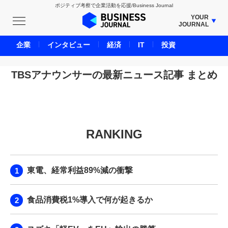
ポジティブ考察で企業活動を応援/Business Journal
YOUR
JOURNAL
BUSINESS JOURNAL
企業
インタビュー
経済
IT
投資
UNICORN JOURNAL
CARBON CREDITS JOURNAL
TBSアナウンサーの最新ニュース記事 まとめ
IVS JOURNAL
ENERGY MANAGEMENT JOURNAL
INBOUND JOURNAL
RANKING
LIFE ENDING JOURNAL
AI JOURNAL
REAL ESTATE BROKERAGE JOURNAL
東電、経常利益89%減の衝撃
SMART MARKETING JOURNAL
BPaaS JOURNAL
食品消費税1%導入で何が起きるか
ADOPTABLE DOG JOURNAL