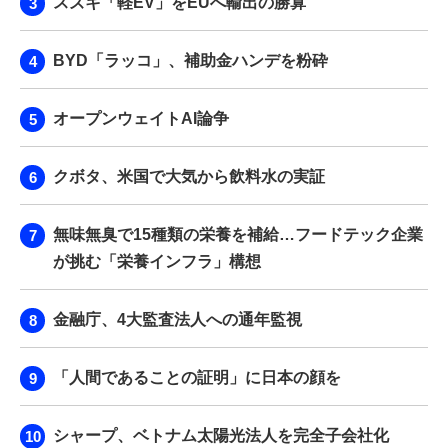
スズキ「軽EV」をEUへ輸出の勝算
BYD「ラッコ」、補助金ハンデを粉砕
オープンウェイトAI論争
クボタ、米国で大気から飲料水の実証
無味無臭で15種類の栄養を補給…フードテック企業
が挑む「栄養インフラ」構想
金融庁、4大監査法人への通年監視
「人間であることの証明」に日本の顔を
シャープ、ベトナム太陽光法人を完全子会社化