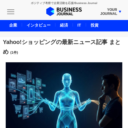
ポジティブ考察で企業活動を応援/Business Journal
YOUR
JOURNAL
BUSINESS JOURNAL
企業
インタビュー
経済
IT
投資
UNICORN JOURNAL
CARBON CREDITS JOURNAL
Yahoo!ショッピングの最新ニュース記事 まと
IVS JOURNAL
め
(1件)
ENERGY MANAGEMENT JOURNAL
INBOUND JOURNAL
LIFE ENDING JOURNAL
AI JOURNAL
REAL ESTATE BROKERAGE JOURNAL
SMART MARKETING JOURNAL
BPaaS JOURNAL
ADOPTABLE DOG JOURNAL