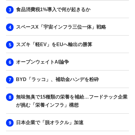
食品消費税1%導入で何が起きるか
スペースX「宇宙インフラ三位一体」戦略
スズキ「軽EV」をEUへ輸出の勝算
オープンウェイトAI論争
BYD「ラッコ」、補助金ハンデを粉砕
無味無臭で15種類の栄養を補給…フードテック企業
が挑む「栄養インフラ」構想
日本企業で「脱オラクル」加速