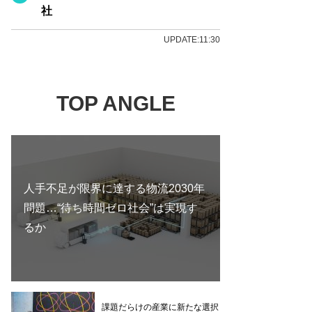
社
UPDATE:11:30
TOP ANGLE
人手不足が限界に達する物流2030年
問題…“待ち時間ゼロ社会”は実現す
るか
課題だらけの産業に新たな選択