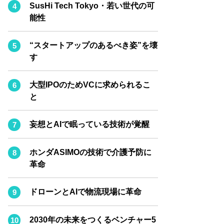
BPaaS JOURNAL
SusHi Tech Tokyo・若い世代の可
能性
ADOPTABLE DOG JOURNAL
“スタートアップのあるべき姿”を壊
す
大型IPOのためVCに求められるこ
と
妄想とAIで眠っている技術が覚醒
ホンダASIMOの技術で介護予防に
革命
ドローンとAIで物流現場に革命
2030年の未来をつくるベンチャー5