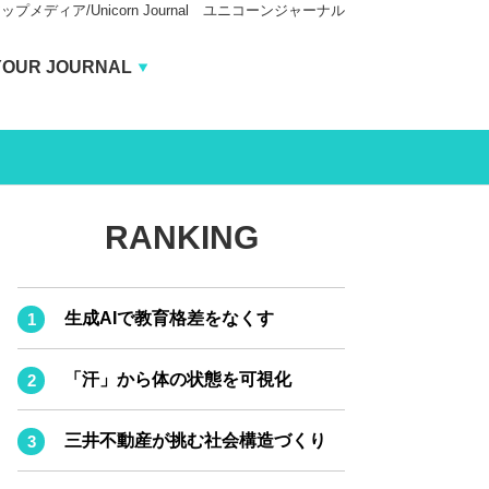
ィア/Unicorn Journal ユニコーンジャーナル
Unicorn Journal
YOUR JOURNAL
BUSINESS JOURNAL
CARBON CREDITS JOURNAL
IVS JOURNAL
RANKING
ENERGY MANAGEMENT JOURNAL
INBOUND JOURNAL
生成AIで教育格差をなくす
AI JOURNAL
LIFE ENDING JOURNAL
「汗」から体の状態を可視化
REAL ESTATE BROKERAGE JOURNAL
三井不動産が挑む社会構造づくり
SMART MARKETING JOURNAL