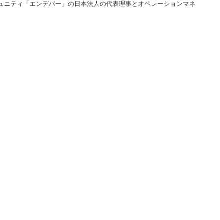
ミュニティ「エンデバー」の日本法人の代表理事とオペレーションマネ