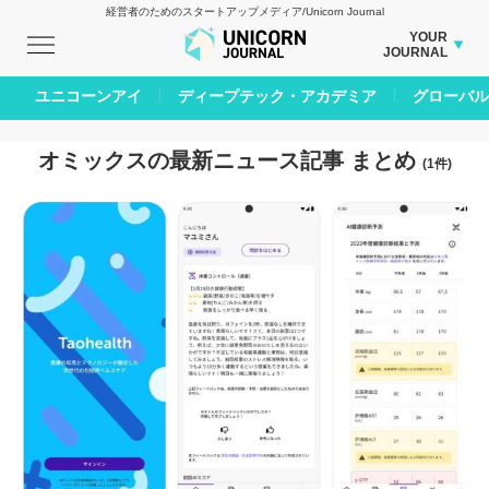
経営者のためのスタートアップメディア/Unicorn Journal
YOUR
JOURNAL
BUSINESS JOURNAL
ユニコーンアイ
ディープテック・アカデミア
グローバル
CARBON CREDITS JOURNAL
IVS JOURNAL
オミックスの最新ニュース記事 まとめ
(1件)
ENERGY MANAGEMENT JOURNAL
INBOUND JOURNAL
AI JOURNAL
LIFE ENDING JOURNAL
REAL ESTATE BROKERAGE JOURNAL
SMART MARKETING JOURNAL
BPaaS JOURNAL
ADOPTABLE DOG JOURNAL