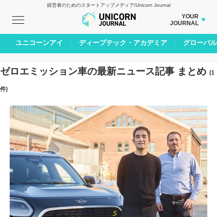
経営者のためのスタートアップメディア/Unicorn Journal
YOUR
JOURNAL
BUSINESS JOURNAL
ユニコーンアイ
ディープテック・アカデミア
グローバル
CARBON CREDITS JOURNAL
IVS JOURNAL
ゼロエミッション車の最新ニュース記事 まとめ
(1
ENERGY MANAGEMENT JOURNAL
件)
INBOUND JOURNAL
AI JOURNAL
LIFE ENDING JOURNAL
REAL ESTATE BROKERAGE JOURNAL
SMART MARKETING JOURNAL
BPaaS JOURNAL
ADOPTABLE DOG JOURNAL