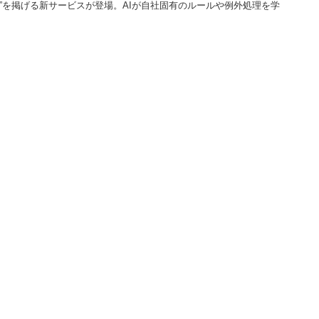
化”を掲げる新サービスが登場。AIが自社固有のルールや例外処理を学