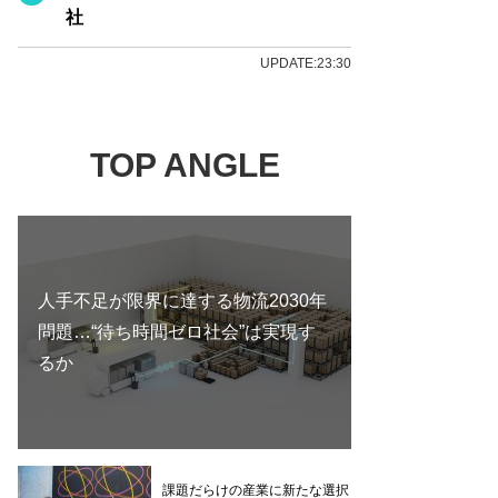
社
UPDATE:23:30
TOP ANGLE
人手不足が限界に達する物流2030年
問題…“待ち時間ゼロ社会”は実現す
るか
課題だらけの産業に新たな選択