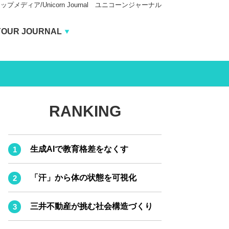
ィア/Unicorn Journal ユニコーンジャーナル
Unicorn Journal
YOUR JOURNAL
BUSINESS JOURNAL
CARBON CREDITS JOURNAL
IVS JOURNAL
RANKING
ENERGY MANAGEMENT JOURNAL
INBOUND JOURNAL
生成AIで教育格差をなくす
AI JOURNAL
LIFE ENDING JOURNAL
「汗」から体の状態を可視化
REAL ESTATE BROKERAGE JOURNAL
三井不動産が挑む社会構造づくり
SMART MARKETING JOURNAL