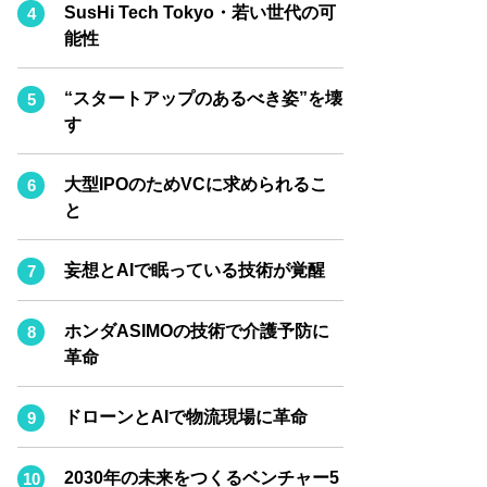
BPaaS JOURNAL
SusHi Tech Tokyo・若い世代の可
能性
ADOPTABLE DOG JOURNAL
“スタートアップのあるべき姿”を壊
す
大型IPOのためVCに求められるこ
と
妄想とAIで眠っている技術が覚醒
ホンダASIMOの技術で介護予防に
革命
ドローンとAIで物流現場に革命
2030年の未来をつくるベンチャー5