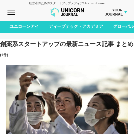
経営者のためのスタートアップメディア/Unicorn Journal
YOUR
JOURNAL
BUSINESS JOURNAL
ユニコーンアイ
ディープテック・アカデミア
グローバル
CARBON CREDITS JOURNAL
IVS JOURNAL
創薬系スタートアップの最新ニュース記事 まとめ
ENERGY MANAGEMENT JOURNAL
(1件)
INBOUND JOURNAL
AI JOURNAL
LIFE ENDING JOURNAL
REAL ESTATE BROKERAGE JOURNAL
SMART MARKETING JOURNAL
BPaaS JOURNAL
ADOPTABLE DOG JOURNAL