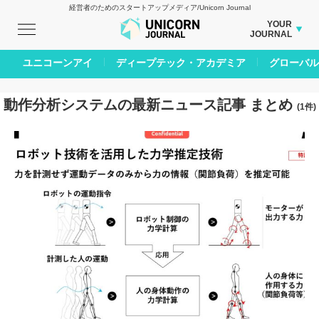
経営者のためのスタートアップメディア/Unicorn Journal
YOUR
JOURNAL
BUSINESS JOURNAL
ユニコーンアイ
ディープテック・アカデミア
グローバル
CARBON CREDITS JOURNAL
IVS JOURNAL
動作分析システムの最新ニュース記事 まとめ
(1件)
ENERGY MANAGEMENT JOURNAL
INBOUND JOURNAL
AI JOURNAL
LIFE ENDING JOURNAL
REAL ESTATE BROKERAGE JOURNAL
SMART MARKETING JOURNAL
BPaaS JOURNAL
ADOPTABLE DOG JOURNAL