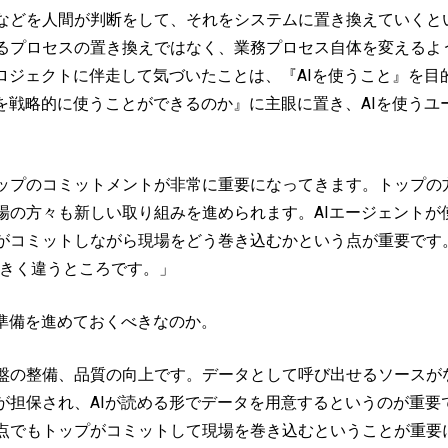
などを人間が判断をして、それをシステムに置き換えていくとい
るプロセスの置き換えではなく、業務プロセス自体を変えるよ
ロジェクトに伴走して気づいたことは、『AIを使うこと』を
を戦略的に使うことができるのか』に主眼に置き、AIを使う
プのコミットメントが非常に重要になってきます。トップの方
場の方々も新しい取り組みを進められます。AIエージェントが
がコミットしながら現場をどう巻き込むかという点が重要です
大きく違うところです。」
準備を進めておくべきなのか。
盤の整備、品質の向上です。データとして呼び出せるソースが
担保され、AIが読める形でデータを用意するというのが重要で
でもトップがコミットして現場を巻き込むということが重要にな