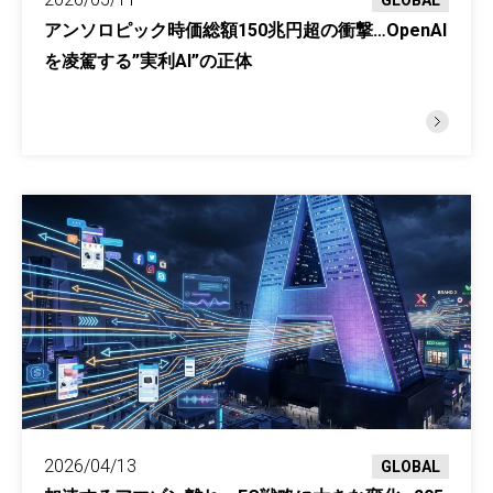
GLOBAL
アンソロピック時価総額150兆円超の衝撃…OpenAI
を凌駕する”実利AI”の正体
2026/04/13
GLOBAL