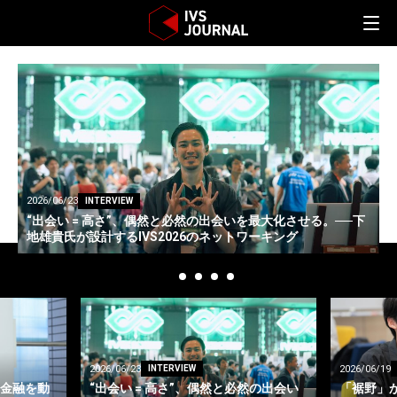
2026/06/19
2
INTERVIEW
下
「裾野」から「高さ」へ──IVS代表・島川敏明が語る、
IVS2026に込める想い
る
2026/06/19
2026/06/19
INTERVIEW
然の出会い
「裾野」から「高さ」へ──IVS代表・
「夜明け