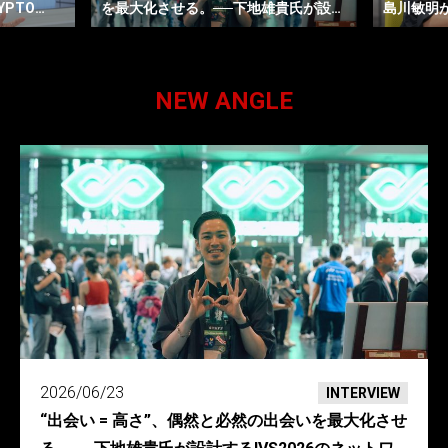
貴氏が設計
島川敏明が語る、IVS2026に込める想
かす──神
キング
い
ZONE
NEW ANGLE
2026/06/23
INTERVIEW
“出会い = 高さ”、偶然と必然の出会いを最大化させ