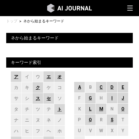
トップ
ネから始まるキーワード
ネから始まるキーワード
キーワード索引
ア
イ
ウ
エ
オ
A
B
C
D
E
カ
キ
ク
ケ
コ
F
G
H
I
J
サ
シ
ス
セ
ソ
K
L
M
N
O
タ
チ
ツ
テ
ト
P
Q
R
S
T
ナ
ニ
ヌ
ネ
ノ
U
V
W
X
Y
ハ
ヒ
フ
ヘ
ホ