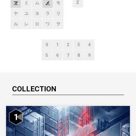
Z
マ
ミ
ム
メ
モ
ヤ
ユ
ヨ
ラ
リ
ル
レ
ロ
ワ
ヲ
0
1
2
3
4
5
6
7
8
9
COLLECTION
1