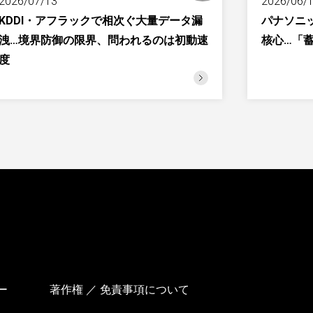
2026/07/13
2026/06/
KDDI・アフラックで相次ぐ大量データ漏
パナソニッ
洩…境界防御の限界、問われるのは初動速
核心…「
度
ー
著作権 ／ 免責事項について