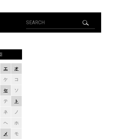
引
エ
オ
ケ
コ
セ
ソ
テ
ト
ネ
ノ
ヘ
ホ
メ
モ