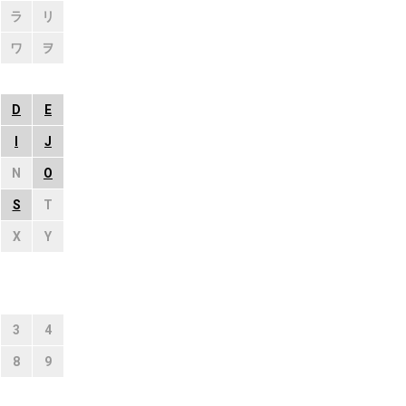
ラ
リ
ワ
ヲ
D
E
I
J
N
O
S
T
X
Y
3
4
8
9