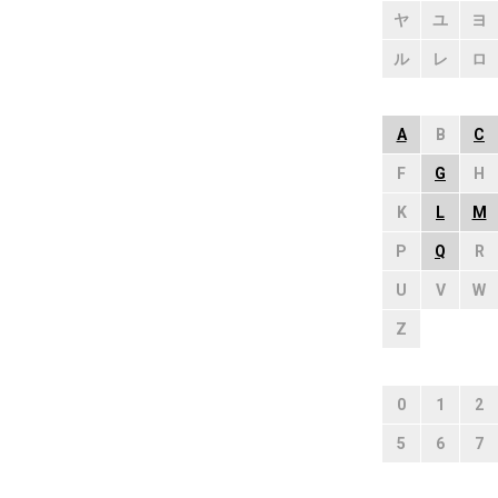
ヤ
ユ
ヨ
ル
レ
ロ
A
B
C
F
G
H
K
L
M
P
Q
R
U
V
W
Z
0
1
2
5
6
7