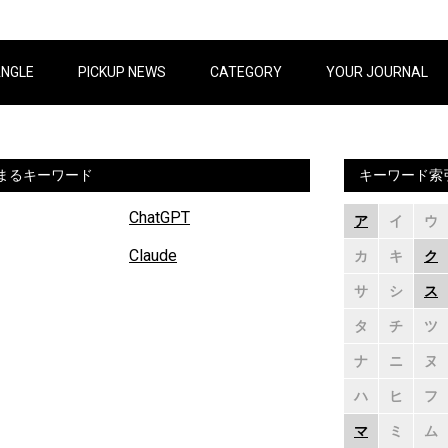
ANGLE
PICKUP NEWS
CATEGORY
YOUR JOURNAL
まるキーワード
キーワード索
ChatGPT
ア
イ
ウ
Claude
カ
キ
ク
サ
シ
ス
タ
チ
ツ
ナ
ニ
ヌ
ハ
ヒ
フ
マ
ミ
ム