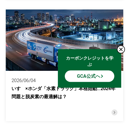
カーボンクレジットを学
ぶ
GCA公式へ
2026/06/04
PICKUP NEWS
いすゞ×ホンダ「水素トラック」本格始動…2024年
問題と脱炭素の最適解は？