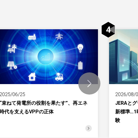
4
2025/06/25
2026/08/
“束ねて発電所の役割を果たす”、再エネ
JERAと
時代を支えるVPPの正体
新標準…
験