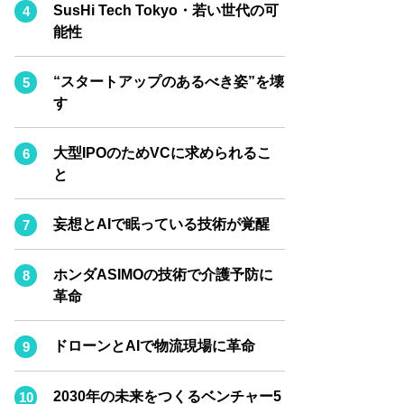
BPaaS JOURNAL
SusHi Tech Tokyo・若い世代の可
能性
ADOPTABLE DOG JOURNAL
“スタートアップのあるべき姿”を壊
す
大型IPOのためVCに求められるこ
と
妄想とAIで眠っている技術が覚醒
ホンダASIMOの技術で介護予防に
革命
ドローンとAIで物流現場に革命
2030年の未来をつくるベンチャー5