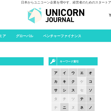
日本からユニコーン企業を増やす、経営者のためのスタートアップメデ
ユニコーンジャーナル 
ミア
グローバル
ベンチャーファイナンス
キーワード索引
ア
イ
ウ
エ
オ
カ
キ
ク
ケ
コ
サ
シ
ス
セ
ソ
タ
チ
ツ
テ
ト
ナ
ニ
ヌ
ネ
ノ