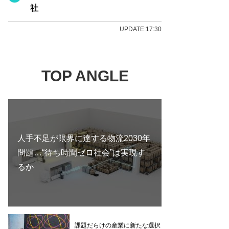
社
UPDATE:17:30
TOP ANGLE
人手不足が限界に達する物流2030年
問題…“待ち時間ゼロ社会”は実現す
るか
課題だらけの産業に新たな選択