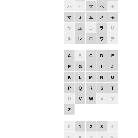
ハ
ヒ
フ
ヘ
ホ
マ
ミ
ム
メ
モ
ヤ
ユ
ヨ
ラ
リ
ル
レ
ロ
ワ
ヲ
A
B
C
D
E
F
G
H
I
J
K
L
M
N
O
P
Q
R
S
T
U
V
W
X
Y
Z
0
1
2
3
4
5
6
7
8
9