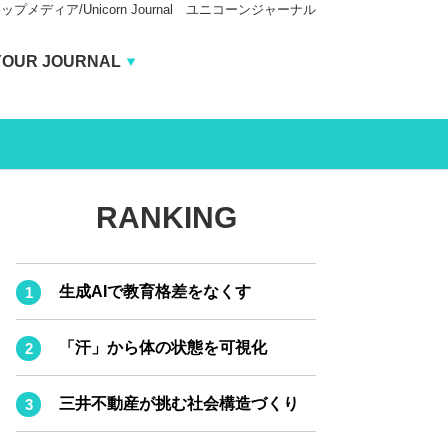
ィア/Unicorn Journal ユニコーンジャーナル
Unicorn Journal
YOUR JOURNAL
BUSINESS JOURNAL
CARBON CREDITS JOURNAL
IVS JOURNAL
RANKING
ENERGY MANAGEMENT JOURNAL
INBOUND JOURNAL
生成AIで教育格差をなくす
AI JOURNAL
LIFE ENDING JOURNAL
「汗」から体の状態を可視化
REAL ESTATE BROKERAGE JOURNAL
三井不動産が挑む社会構造づくり
SMART MARKETING JOURNAL