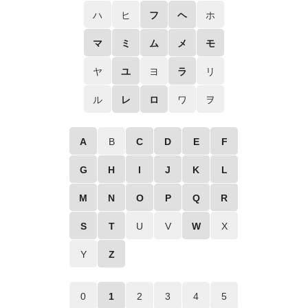
ハ
ヒ
フ
ヘ
ホ
マ
ミ
ム
メ
モ
ヤ
ユ
ヨ
ラ
リ
ル
レ
ロ
ワ
ヲ
A
B
C
D
E
F
G
H
I
J
K
L
M
N
O
P
Q
R
S
T
U
V
W
X
Y
Z
0
1
2
3
4
5