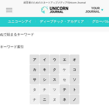
経営者のためのスタートアップメディア/Unicorn Journal
YOUR
JOURNAL
BUSINESS JOURNAL
ユニコーンアイ
ディープテック・アカデミア
グローバル
CARBON CREDITS JOURNAL
ぬで始まるキーワード
IVS JOURNAL
ENERGY MANAGEMENT JOURNAL
キーワード索引
INBOUND JOURNAL
AI JOURNAL
ア
イ
ウ
エ
オ
LIFE ENDING JOURNAL
カ
キ
ク
ケ
コ
REAL ESTATE BROKERAGE JOURNAL
SMART MARKETING JOURNAL
サ
シ
ス
セ
ソ
BPaaS JOURNAL
タ
チ
ツ
テ
ト
ADOPTABLE DOG JOURNAL
ナ
ニ
ヌ
ネ
ノ