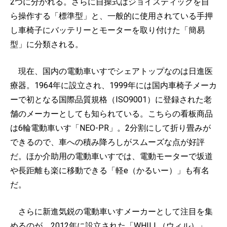
2つに分かれる。さらに自操式はジョイスティックを自
ら操作する「標準型」と、一般的に使用されている手押
し車椅子にバッテリーとモーターを取り付けた「簡易
型」に分類される。
現在、国内の電動車いすでシェアトップなのは日進医
療器。1964年に設立され、1999年には国内車椅子メーカ
ーで初となる国際品質規格（ISO9001）に登録された老
舗のメーカーとしても知られている。こちらの看板商品
は6輪電動車いす「NEO-PR」。2分割にして折り畳みが
できるので、車への積み降ろしがスムーズな点が好評
だ。ほか介助用の電動車いすでは、電動モーターで坂道
や長距離も楽に移動できる「軽e（かるいー）」も有名
だ。
さらに新進気鋭の電動車いすメーカーとして注目を集
めるのが、2012年に設立された「WHILL（ウィル）」。