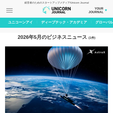
経営者のためのスタートアップメディア/Unicorn Journal
YOUR
JOURNAL
BUSINESS JOURNAL
ユニコーンアイ
ディープテック・アカデミア
グローバル
CARBON CREDITS JOURNAL
IVS JOURNAL
2026年5月のビジネスニュース
(1件)
ENERGY MANAGEMENT JOURNAL
INBOUND JOURNAL
AI JOURNAL
LIFE ENDING JOURNAL
REAL ESTATE BROKERAGE JOURNAL
SMART MARKETING JOURNAL
BPaaS JOURNAL
ADOPTABLE DOG JOURNAL