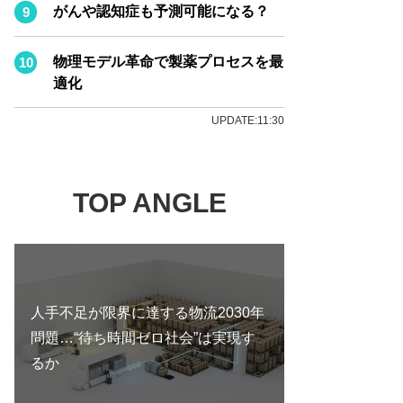
がんや認知症も予測可能になる？
物理モデル革命で製薬プロセスを最
適化
UPDATE:11:30
TOP ANGLE
人手不足が限界に達する物流2030年
問題…“待ち時間ゼロ社会”は実現す
るか