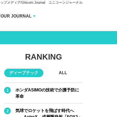
ィア/Unicorn Journal ユニコーンジャーナル
Unicorn Journal
YOUR JOURNAL
BUSINESS JOURNAL
CARBON CREDITS JOURNAL
IVS JOURNAL
RANKING
ENERGY MANAGEMENT JOURNAL
INBOUND JOURNAL
ディープテック
ALL
AI JOURNAL
LIFE ENDING JOURNAL
ホンダASIMOの技術で介護予防に
革命
REAL ESTATE BROKERAGE JOURNAL
SMART MARKETING JOURNAL
気球でロケットを飛ばす時代へ
――AstroX、成層圏発射「FOX2」