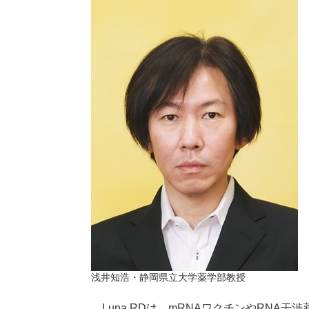
浅井知浩・静岡県立大学薬学部教授
Luna RDは、mRNAワクチンやRNA