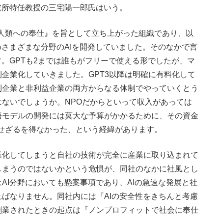
究所特任教授の三宅陽一郎氏はいう。
『全人類への奉仕』を旨として立ち上がった組織であり、以
めさまざまな分野のAIを開発していました。そのなかで言
す。GPTも2までは誰もがフリーで使える形でしたが、マ
企業化していきました。GPT3以降は明確に有料化して
利企業と非利益企業の両方からなる体制でやっていくとう
ないでしょうか。NPOだからといって収入があっては
語モデルの開発には莫大な予算がかかるために、その資金
入せざるを得なかった、という経緯があります。
化してしまうと自社の技術が完全に産業に取り込まれて
しまうのではないかという危惧が、同社のなかに社風とし
AI分野においても懸案事項であり、AIの急速な発展と社
ばなりません。同社内には『AIの安全性をきちんと考慮
創業されたときの起点は『ノンプロフィットで社会に奉仕