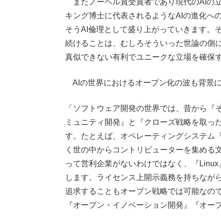
またノーベル賞受賞者であり現代のAIの
キング博士に代表されるようなAIの進化へ
そうAI倫理として盛り上がっていきます。
続けることは、むしろそういった世論の側
真似できない有利でユニークな立場を確保
AIの世界におけるオープン化の波も背景
「ソフトウェア開発の世界では、昔から『
ミュニティ開発』と『クローズ戦略を取っ
す。たとえば、オペレーティングシステム『
く世の中からコントリビューターを集める文
って営利企業がないわけではなく、『Lin
します。ライセンス上開示義務を持ちなが
追求することもオープン戦略では可能なのです
『オープン・イノベーション開発』『オー