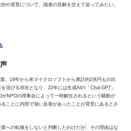
目的や背景について、識者の見解を交えて追ってみたい。
る
声
て創業。19年から米マイクロソフトから累計約2兆円もの出
を浴びる存在となり、22年には生成AIの「
Chat GPT
」
EOがNPOの理事会によって一時解任されるという騒動が
めることに内部で強い反発があったことが背景にあるとさ
業への転換をしないと判断したわけだが、その理由はな