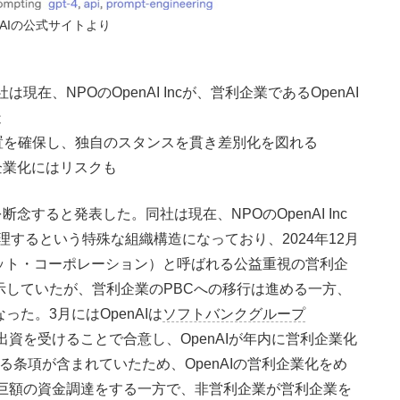
nAIの公式サイトより
在、NPOのOpenAI Incが、営利企業であるOpenAI
造
置を確保し、独自のスタンスを貫き差別化を図れる
企業化にはリスクも
念すると発表した。同社は現在、NPOのOpenAI Inc
・管理するという特殊な組織構造になっており、2024年12月
ット・コーポレーション）と呼ばれる公益重視の営利企
示していたが、営利企業のPBCへの移行は進める一方、
た。3月にはOpenAIは
ソフトバンクグループ
出資を受けることで合意し、OpenAIが年内に営利企業化
る条項が含まれていたため、OpenAIの営利企業化をめ
Iは巨額の資金調達をする一方で、非営利企業が営利企業を