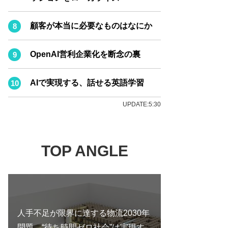
顧客が本当に必要なものはなにか
OpenAI営利企業化を断念の裏
AIで実現する、話せる英語学習
UPDATE:5:30
TOP ANGLE
人手不足が限界に達する物流2030年
問題…“待ち時間ゼロ社会”は実現す