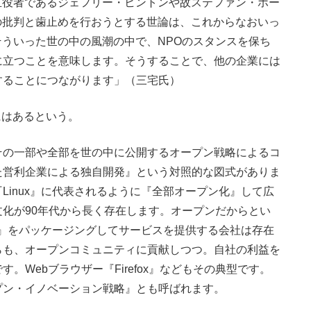
立役者であるジェフリー・ヒントンや故ステファン・ホー
の批判と歯止めを行おうとする世論は、これからなおいっ
そういった世の中の風潮の中で、NPOのスタンスを保ち
に立つことを意味します。そうすることで、他の企業には
することにつながります」（三宅氏）
にはあるという。
その一部や全部を世の中に公開するオープン戦略によるコ
た営利企業による独自開発』という対照的な図式がありま
Linux』に代表されるように『全部オープン化』して広
化が90年代から長く存在します。オープンだからとい
ux』をパッケージングしてサービスを提供する会社は存在
らも、オープンコミュニティに貢献しつつ。自社の利益を
。Webブラウザー『Firefox』などもその典型です。
プン・イノベーション戦略』とも呼ばれます。