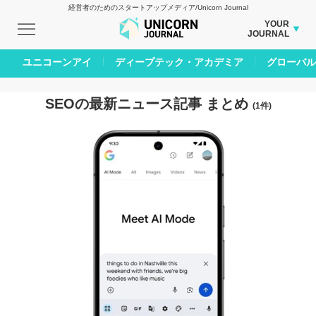
経営者のためのスタートアップメディア/Unicorn Journal
YOUR
JOURNAL
BUSINESS JOURNAL
ユニコーンアイ
ディープテック・アカデミア
グローバル
CARBON CREDITS JOURNAL
IVS JOURNAL
SEOの最新ニュース記事 まとめ
(1件)
ENERGY MANAGEMENT JOURNAL
INBOUND JOURNAL
AI JOURNAL
LIFE ENDING JOURNAL
REAL ESTATE BROKERAGE JOURNAL
SMART MARKETING JOURNAL
BPaaS JOURNAL
ADOPTABLE DOG JOURNAL