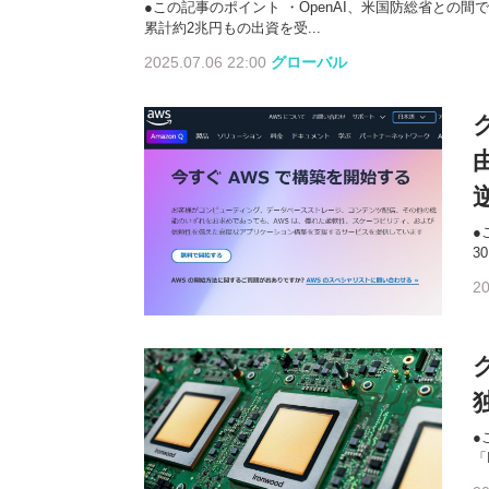
●この記事のポイント ・OpenAI、米国防総省との間
累計約2兆円もの出資を受...
2025.07.06 22:00
グローバル
●
3
20
●
「I