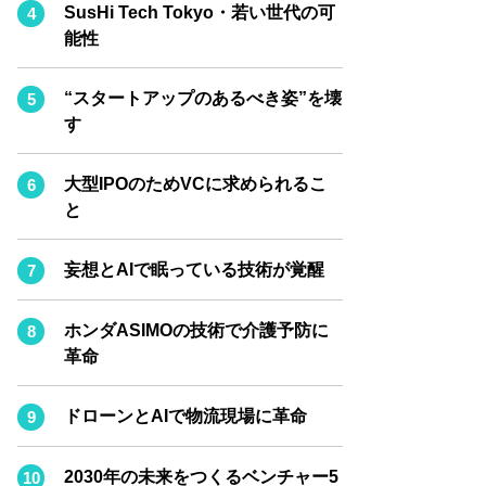
BPaaS JOURNAL
SusHi Tech Tokyo・若い世代の可
能性
ADOPTABLE DOG JOURNAL
“スタートアップのあるべき姿”を壊
す
大型IPOのためVCに求められるこ
と
妄想とAIで眠っている技術が覚醒
ホンダASIMOの技術で介護予防に
革命
ドローンとAIで物流現場に革命
2030年の未来をつくるベンチャー5