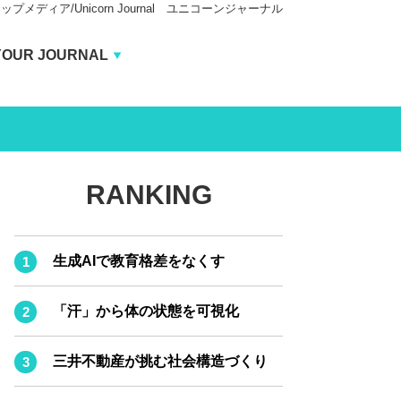
ィア/Unicorn Journal ユニコーンジャーナル
Unicorn Journal
YOUR JOURNAL
BUSINESS JOURNAL
CARBON CREDITS JOURNAL
IVS JOURNAL
RANKING
ENERGY MANAGEMENT JOURNAL
INBOUND JOURNAL
生成AIで教育格差をなくす
AI JOURNAL
LIFE ENDING JOURNAL
「汗」から体の状態を可視化
REAL ESTATE BROKERAGE JOURNAL
三井不動産が挑む社会構造づくり
SMART MARKETING JOURNAL