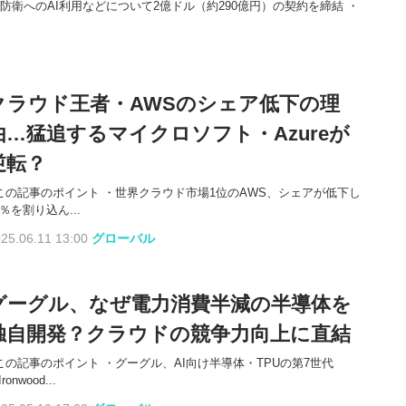
で防衛へのAI利用などについて2億ドル（約290億円）の契約を締結 ・
クラウド王者・AWSのシェア低下の理
由…猛追するマイクロソフト・Azureが
逆転？
この記事のポイント ・世界クラウド市場1位のAWS、シェアが低下し
0％を割り込ん...
25.06.11 13:00
グローバル
グーグル、なぜ電力消費半減の半導体を
独自開発？クラウドの競争力向上に直結
この記事のポイント ・グーグル、AI向け半導体・TPUの第7世代
ronwood...