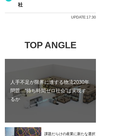
社
UPDATE:17:30
TOP ANGLE
人手不足が限界に達する物流2030年
問題…“待ち時間ゼロ社会”は実現す
るか
課題だらけの産業に新たな選択