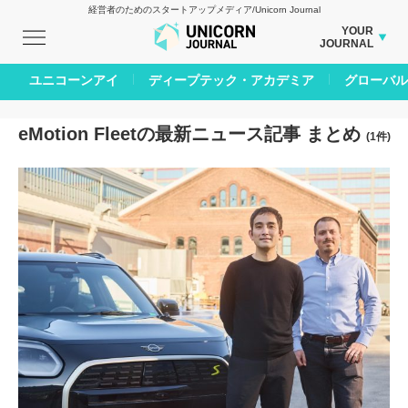
経営者のためのスタートアップメディア/Unicorn Journal
YOUR
JOURNAL
BUSINESS JOURNAL
ユニコーンアイ
ディープテック・アカデミア
グローバル
CARBON CREDITS JOURNAL
IVS JOURNAL
eMotion Fleetの最新ニュース記事 まとめ
(1件)
ENERGY MANAGEMENT JOURNAL
INBOUND JOURNAL
AI JOURNAL
LIFE ENDING JOURNAL
REAL ESTATE BROKERAGE JOURNAL
SMART MARKETING JOURNAL
BPaaS JOURNAL
ADOPTABLE DOG JOURNAL