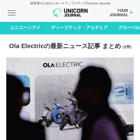
経営者のためのスタートアップメディア/Unicorn Journal
YOUR
JOURNAL
BUSINESS JOURNAL
ユニコーンアイ
ディープテック・アカデミア
グローバル
CARBON CREDITS JOURNAL
IVS JOURNAL
Ola Electricの最新ニュース記事 まとめ
(1件)
ENERGY MANAGEMENT JOURNAL
INBOUND JOURNAL
AI JOURNAL
LIFE ENDING JOURNAL
REAL ESTATE BROKERAGE JOURNAL
SMART MARKETING JOURNAL
BPaaS JOURNAL
ADOPTABLE DOG JOURNAL