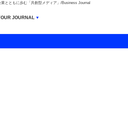
もに歩む「共創型メディア」/Business Journal
Business Journal
YOUR JOURNAL
BUSINESS JOURNAL
UNICORN JOURNAL
CARBON CREDITS JOURNAL
IVS JOURNAL
ENERGY MANAGEMENT JOURNAL
INBOUND JOURNAL
LIFE ENDING JOURNAL
AI JOURNAL
REAL ESTATE BROKERAGE JOURNAL