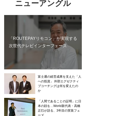
ニューアングル
「ROUTEPAYリモコン」が実現する
次世代テレビインターフェース
富士通の経営成果を支えた「人
への投資」 外部エグゼクティ
ブコーチングは何を変えたの
か
「人間であることの証明」に日
本の顔を…World新代表・高橋
正巳が語る、3年目の実装フェ
ーズ