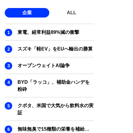
企業
ALL
東電、経常利益89%減の衝撃
スズキ「軽EV」をEUへ輸出の勝算
オープンウェイトAI論争
BYD「ラッコ」、補助金ハンデを
粉砕
クボタ、米国で大気から飲料水の実
証
無味無臭で15種類の栄養を補給…