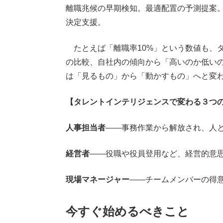
離職兆候の早期検知。最適配置の予測提案
決定支援。
たとえば「離職率10%」という数値も、
の比較、自社内の傾向から「高いのか低い
は「見るもの」から「動かすもの」へと変
【タレントインテリジェンスで変わる３つ
人事担当者
——事務作業から解放され、人
経営者
——役職や役員登用など、経営的意
現場マネージャー
——チームメンバーの得
今すぐ始めるべきこと