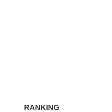
SMART MARKETING JOURNAL
BPaaS JOURNAL
ADOPTABLE DOG JOURNAL
RANKING