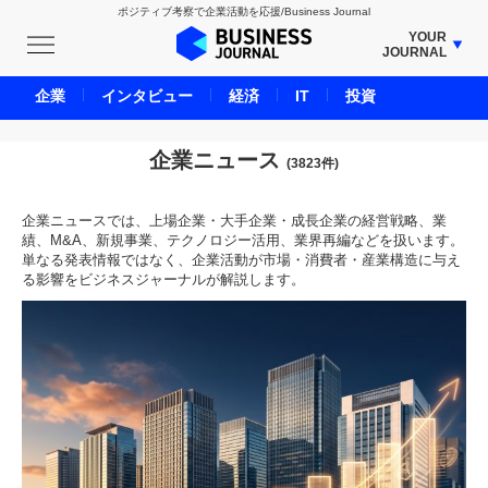
ポジティブ考察で企業活動を応援/Business Journal
YOUR
JOURNAL
BUSINESS JOURNAL
企業
インタビュー
経済
IT
投資
UNICORN JOURNAL
CARBON CREDITS JOURNAL
企業ニュース
(3823件)
IVS JOURNAL
ENERGY MANAGEMENT JOURNAL
企業ニュースでは、上場企業・大手企業・成長企業の経営戦略、業
績、M&A、新規事業、テクノロジー活用、業界再編などを扱います。
INBOUND JOURNAL
単なる発表情報ではなく、企業活動が市場・消費者・産業構造に与え
る影響をビジネスジャーナルが解説します。
LIFE ENDING JOURNAL
AI JOURNAL
REAL ESTATE BROKERAGE JOURNAL
SMART MARKETING JOURNAL
BPaaS JOURNAL
ADOPTABLE DOG JOURNAL