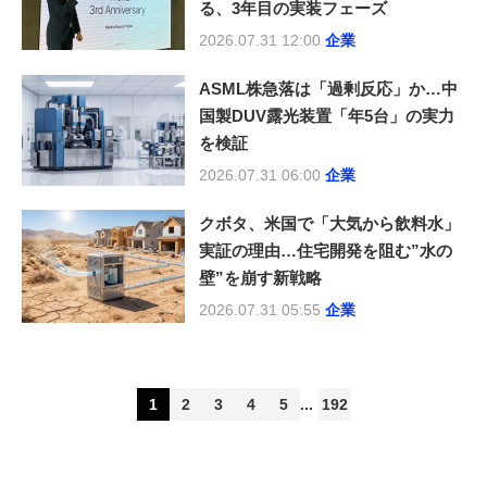
る、3年目の実装フェーズ
2026.07.31 12:00
企業
ASML株急落は「過剰反応」か…中
国製DUV露光装置「年5台」の実力
を検証
2026.07.31 06:00
企業
クボタ、米国で「大気から飲料水」
実証の理由…住宅開発を阻む”水の
壁”を崩す新戦略
2026.07.31 05:55
企業
1
2
3
4
5
192