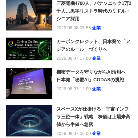
三菱電機4700人、パナソニック1万2
千人…黒字リストラ時代のミドル・
シニア採用
2026.08.08 05:55
企業
カーボンクレジット、日本発で「ア
ジアのルール」づくりへ
2026.08.07 17:00
企業
機密データを守りながらAI活用へ
日本発「秘匿AI」CODASの挑戦
2026.08.07 12:00
企業
スペースXが仕掛ける「宇宙インフ
ラ三位一体」戦略…株価は上場来高
値から半値へ急落
2026.08.07 06:00
企業