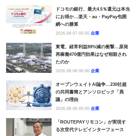
ドコモの銀行、最大4.5％還元は本当
にお得か…楽天・au・PayPay包囲
網への勝算
2026.08.07 05:55
企業
東電、経常利益89%減の衝撃…原発
再稼働470億円効果はなぜ相殺され
たのか
2026.08.06 06:00
企業
オープンウェイトAI論争…230社超
の共同書簡とアンソロピック「異
議」の理由
2026.08.06 05:55
企業
「ROUTEPAYリモコン」が実現す
る次世代テレビインターフェース