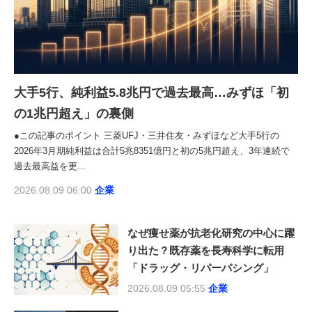
大手5行、純利益5.8兆円で過去最高…みずほ「初
の1兆円超え」の裏側
●この記事のポイント 三菱UFJ・三井住友・みずほなど大手5行の
2026年3月期純利益は合計5兆8351億円と初の5兆円超え、3年連続で
過去最高益を更...
2026.08.09 06:00
企業
なぜ痩せ薬が抗老化研究の中心に躍
り出た？既存薬を長寿科学に転用
「ドラッグ・リパーパシング」
2026.08.09 05:55
企業