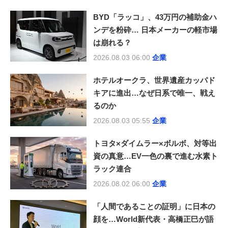
BYD「ラッコ」、43万円の補助金ハ
ンデを粉砕… 日本メーカーの軽市場
は崩れる？
2026.08.03 06:00
企業
ホテルオークラ、世界遺産カッパド
キアに進出…なぜ日系で唯一、戦え
るのか
2026.08.03 05:55
企業
トヨタ×ダイムラー×ボルボ、対等出
資の真意…EV一色の裏で進む水素ト
ラック連合
2026.08.02 06:00
企業
「人間であることの証明」に日本の
顔を…World新代表・高橋正巳が語