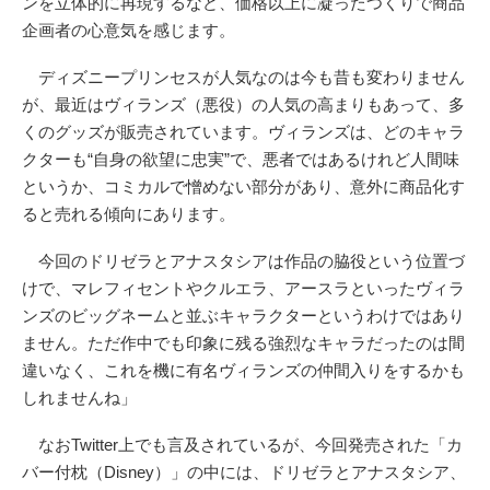
ンを立体的に再現するなど、価格以上に凝ったつくりで商品
企画者の心意気を感じます。
ディズニープリンセスが人気なのは今も昔も変わりません
が、最近はヴィランズ（悪役）の人気の高まりもあって、多
くのグッズが販売されています。ヴィランズは、どのキャラ
クターも“自身の欲望に忠実”で、悪者ではあるけれど人間味
というか、コミカルで憎めない部分があり、意外に商品化す
ると売れる傾向にあります。
今回のドリゼラとアナスタシアは作品の脇役という位置づ
けで、マレフィセントやクルエラ、アースラといったヴィラ
ンズのビッグネームと並ぶキャラクターというわけではあり
ません。ただ作中でも印象に残る強烈なキャラだったのは間
違いなく、これを機に有名ヴィランズの仲間入りをするかも
しれませんね」
なおTwitter上でも言及されているが、今回発売された「カ
バー付枕（Disney）」の中には、ドリゼラとアナスタシア、