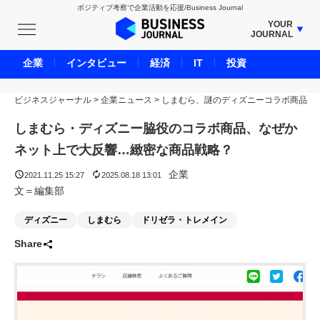
ポジティブ考察で企業活動を応援/Business Journal
YOUR
JOURNAL
BUSINESS JOURNAL
企業
インタビュー
経済
IT
投資
UNICORN JOURNAL
ビジネスジャーナル
>
企業ニュース
CARBON CREDITS JOURNAL
>
しまむら、謎のディズニーコラボ商品
IVS JOURNAL
しまむら・ディズニー脇役のコラボ商品、なぜか
ENERGY MANAGEMENT JOURNAL
ネット上で大反響…緻密な商品戦略？
INBOUND JOURNAL
企業
2021.11.25 15:27
2025.08.18 13:01
LIFE ENDING JOURNAL
文＝編集部
AI JOURNAL
ディズニー
しまむら
ドリゼラ・トレメイン
REAL ESTATE BROKERAGE JOURNAL
Share
SMART MARKETING JOURNAL
BPaaS JOURNAL
ADOPTABLE DOG JOURNAL