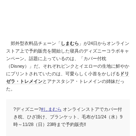
郊外型衣料品チェーン「
しまむら
」が24日からオンライン
ストア上で予約販売を開始した寝具のディズニーコラボキャ
ンペーン。話題に上っているのは、「カバー付枕
（Disney）」だ。それぞれピンクとイエローの生地に鮮やか
にプリントされていたのは、可愛らしく小首をかしげる
ドリ
ゼラ・トレメイン
とアナスタシア・トレメインの姉妹だっ
た。
?ディズニー?
#しまむら
オンラインストアでカバー付
き枕、ひざ掛け、ブランケット、毛布が11/24（水）9
時～11/28（日）23時まで予約販売‼️