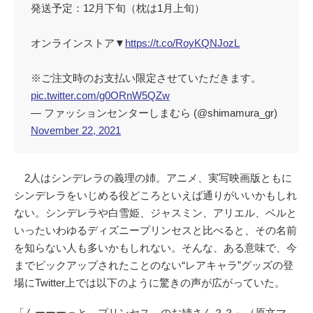
発送予定：12月下旬（枕は1月上旬）
オンラインストア▼
https://t.co/RoyKQNJozL
※ご注文時のお支払い限定させていただきます。
pic.twitter.com/g0ORnW5QZw
— ファッションセンターしまむら (@shimamura_gr)
November 22, 2021
2人はシンデレラの義理の姉。アニメ、実写映画版ともに
シンデレラをいじめる役どころといえば通りがいいかもしれ
ない。シンデレラや白雪姫、ジャスミン、アリエル、ベルと
いったいわゆるディズニープリンセスと比べると、その名前
を知らない人も多いかもしれない。そんな、ある意味で、今
までピックアップされたことのない“レアキャラ”グッズの登
場にTwitter上では以下のように驚きの声が広がっていた。
「んーーーっと…プリンセス…のお姉さん？？」（原文マ