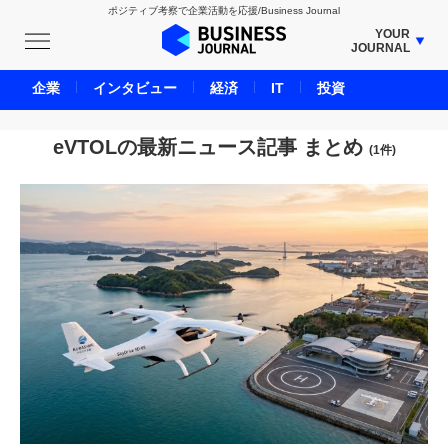
ポジティブ考察で企業活動を応援/Business Journal
YOUR
JOURNAL
BUSINESS JOURNAL
企業
インタビュー
経済
IT
投資
UNICORN JOURNAL
CARBON CREDITS JOURNAL
eVTOLの最新ニュース記事 まとめ
(1件)
IVS JOURNAL
ENERGY MANAGEMENT JOURNAL
INBOUND JOURNAL
LIFE ENDING JOURNAL
AI JOURNAL
REAL ESTATE BROKERAGE JOURNAL
SMART MARKETING JOURNAL
BPaaS JOURNAL
ADOPTABLE DOG JOURNAL