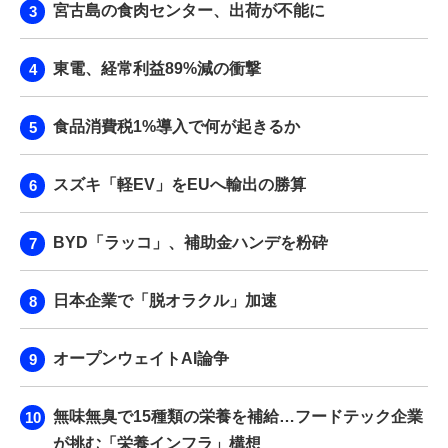
宮古島の食肉センター、出荷が不能に
東電、経常利益89%減の衝撃
食品消費税1%導入で何が起きるか
スズキ「軽EV」をEUへ輸出の勝算
BYD「ラッコ」、補助金ハンデを粉砕
日本企業で「脱オラクル」加速
オープンウェイトAI論争
無味無臭で15種類の栄養を補給…フードテック企業
が挑む「栄養インフラ」構想