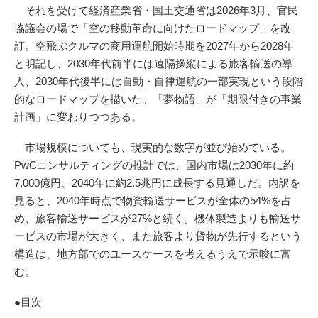
それを受けて経済産業省・国土交通省は2026年3月、官民
協議会の場で「空の移動革命に向けたロードマップ」を改
訂。空飛ぶクルマの商用運航開始時期を2027年から2028年
と明記し、2030年代前半には遠隔操縦による旅客輸送の導
入、2030年代後半には自動・自律運航の一部実現という段階
的なロードマップを描いた。「夢物語」が「期限付きの事業
計画」に変わりつつある。
市場規模についても、現実的な数字が並び始めている。
PwCコンサルティングの推計では、国内市場は2030年に約
7,000億円、2040年に約2.5兆円に成長する見通しだ。内訳を
見ると、2040年時点で物資輸送サービスが全体の54%を占
め、旅客輸送サービスが27%と続く。機体製造よりも輸送サ
ービスの市場が大きく、また旅客より貨物が先行するという
構造は、地方部でのユースケースを考えるうえで示唆に富
む。
●目次