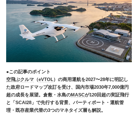
●この記事のポイント
空飛ぶクルマ
（
eVTOL
）の商用運航を2027〜28年に明記し
た政府ロードマップ改訂を受け、国内市場2030年7,000億円
超の成長を展望。倉敷・水島の
MASC
が120回超の実証飛行
と「SCAI28」で先行する背景、バーティポート・運航管
理・既存産業代替の3つのマネタイズ層も解説。