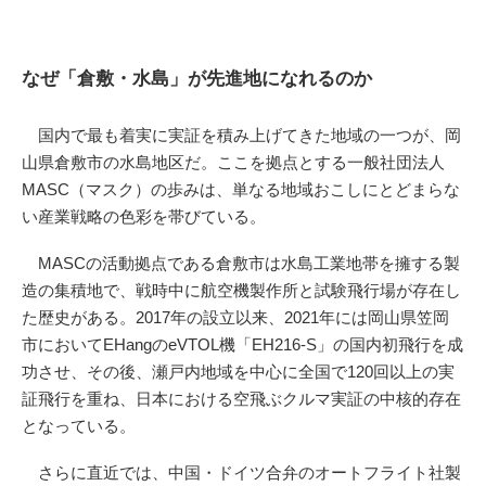
なぜ「倉敷・水島」が先進地になれるのか
国内で最も着実に実証を積み上げてきた地域の一つが、岡
山県倉敷市の水島地区だ。ここを拠点とする一般社団法人
MASC（マスク）の歩みは、単なる地域おこしにとどまらな
い産業戦略の色彩を帯びている。
MASCの活動拠点である倉敷市は水島工業地帯を擁する製
造の集積地で、戦時中に航空機製作所と試験飛行場が存在し
た歴史がある。2017年の設立以来、2021年には岡山県笠岡
市においてEHangのeVTOL機「EH216-S」の国内初飛行を成
功させ、その後、瀬戸内地域を中心に全国で120回以上の実
証飛行を重ね、日本における空飛ぶクルマ実証の中核的存在
となっている。
さらに直近では、中国・ドイツ合弁のオートフライト社製