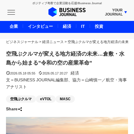
ポジティブ考察で企業活動を応援/Business Journal
YOUR
JOURNAL
BUSINESS JOURNAL
企業
インタビュー
経済
IT
投資
UNICORN JOURNAL
ビジネスジャーナル
>
経済ニュース
CARBON CREDITS JOURNAL
>
空飛ぶクルマが変える地方経済の未来
IVS JOURNAL
空飛ぶクルマが変える地方経済の未来…倉敷・水
ENERGY MANAGEMENT JOURNAL
島から始まる”令和の空の産業革命”
INBOUND JOURNAL
経済
2026.05.18 05:55
2026.05.17 20:27
LIFE ENDING JOURNAL
文＝BUSINESS JOURNAL編集部、協力＝山崎慎一／航空・海事
アナリスト
AI JOURNAL
REAL ESTATE BROKERAGE JOURNAL
空飛ぶクルマ
eVTOL
MASC
SMART MARKETING JOURNAL
Share
BPaaS JOURNAL
ADOPTABLE DOG JOURNAL