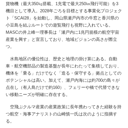
貨物機（最大350㎏搭載、1充電で最大250㎞飛行可能）を3
機目として導入。2028年ごろを目標とする事業化プロジェク
ト「SCAI28」を始動し、岡山県瀬戸内市の牛窓と香川県の
小豆島を結ぶルートでの遊覧飛行も視野に入れている。
MASCの井上峰一理事長は「瀬戸内に1兆円規模の航空宇宙
産業を興す」と宣言しており、地域ビジョンの高さが際立
つ。
水島地区の優位性は、歴史と地理の掛け算にある。自動
車・航空機部品の製造基盤が長年にわたって集積しており、
機体を「乗る」だけでなく「造る・保守する」拠点としての
ポテンシャルは高い。加えて、瀬戸内海には約700の島々が
点在し（有人島だけで約160）、フェリーや橋で代替できな
い移動ニーズが明確に存在する。
空飛ぶクルマ産業の産業政策に長年携わってきた経験を持
つ航空・海事アナリストの山崎慎一氏は次のように指摘す
る。