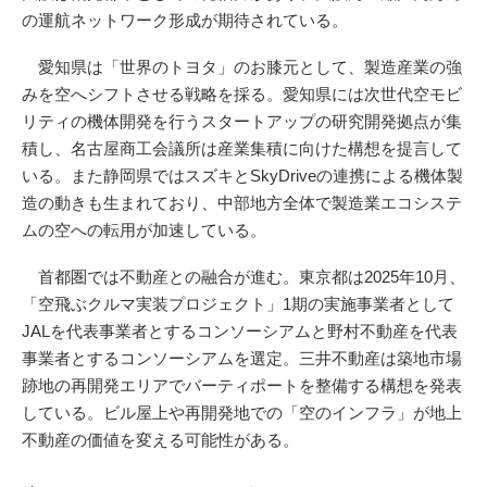
の運航ネットワーク形成が期待されている。
愛知県は「世界のトヨタ」のお膝元として、製造産業の強
みを空へシフトさせる戦略を採る。愛知県には次世代空モビ
リティの機体開発を行うスタートアップの研究開発拠点が集
積し、名古屋商工会議所は産業集積に向けた構想を提言して
いる。また静岡県ではスズキとSkyDriveの連携による機体製
造の動きも生まれており、中部地方全体で製造業エコシステ
ムの空への転用が加速している。
首都圏では不動産との融合が進む。東京都は2025年10月、
「空飛ぶクルマ実装プロジェクト」1期の実施事業者として
JALを代表事業者とするコンソーシアムと野村不動産を代表
事業者とするコンソーシアムを選定。三井不動産は築地市場
跡地の再開発エリアでバーティポートを整備する構想を発表
している。ビル屋上や再開発地での「空のインフラ」が地上
不動産の価値を変える可能性がある。