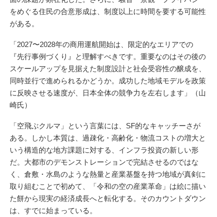
をめぐる住民の合意形成は、制度以上に時間を要する可能性
がある。
「2027〜2028年の商用運航開始は、限定的なエリアでの
『先行事例づくり』と理解すべきです。重要なのはその後の
スケールアップを見据えた制度設計と社会受容性の醸成を、
同時並行で進められるかどうか。成功した地域モデルを政策
に反映させる速度が、日本全体の競争力を左右します」（山
崎氏）
「空飛ぶクルマ」という言葉には、SF的なキャッチーさが
ある。しかし本質は、過疎化・高齢化・物流コストの増大と
いう構造的な地方課題に対する、インフラ投資の新しい形
だ。大都市のデモンストレーションで完結させるのではな
く、倉敷・水島のような熱量と産業基盤を持つ地域が真剣に
取り組むことで初めて、「令和の空の産業革命」は絵に描い
た餅から現実の経済成長へと転化する。そのカウントダウン
は、すでに始まっている。