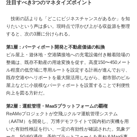
注目すべき3つのマネタイズポイント
技術の話よりも「どこにビジネスチャンスがあるか」を知
りたいという声は多い。現時点で浮かび上がる収益源を整理
すると、次の3層に分けられる。
第1層：バーティポート開発と不動産価値の転換
ビル屋上・遊休地・空港隣接地への充電設備付き離着陸場の
整備は、既存不動産の用途変換を促す。高度150〜450メート
ル程度の低空域に専用ルートを設定する計画が進んでおり、
既存空港やヘリポートを最大限活用しながら、都市部のビル
屋上などに小規模なバーティポートを設置することで利便性
向上を図る方針だ。
第2層：運航管理・MaaSプラットフォームの覇権
ReAMoプロジェクトが空飛ぶクルマ運航管理システム
（AATM）を開発し、万博デモフライトで国内初の実機を用
いた有効性検証を行い、一定の有効性が確認された。気象デ
ータ、5G/6G通信、予約プラットフォームを束ねるMaaS事