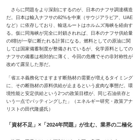
さらに問題をより深刻にするのが、日本のナフサ調達構造
だ。日本は輸入ナフサの82%を中東（サウジアラビア、UAE
など）に依存しており、輸送ルートはホルムズ海峡を経由す
る。仮に同海峡が完全に封鎖されれば、日本のナフサ供給量
の8割が一挙に断たれる計算になる。燃料としての原油に関
しては国家備蓄制度が整備されているが、化学原料としての
ナフサの備蓄は相対的に薄く、今回の危機でその非対称性が
改めて露呈した形だ。
「省エネ義務化でますます断熱材の需要が増えるタイミング
に、その断熱材の原料供給が止まるという皮肉な事態だ。環
境性能と安定供給という2つの政策目標が、同じ石油依存と
いう一点でバッティングした」（エネルギー研究・政策アナ
リストの田代隆盛氏）
「資材不足」×「2024年問題」が生む、業界の二極化