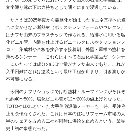
文字通り縁の下の力持ちとして隅々にまで浸透している。
たとえば2025年度から義務化が始まった省エネ基準への適
合に欠かせない断熱材（
ポリスチレンフォーム
やウレタン）
はナフサ由来のプラスチックで作られる。給排水に用いる塩
化ビニル管、内装を仕上げるビニールクロスやクッションフ
ロア、集成材や合板を接合する接着剤、外壁・屋根の塗料を
薄めるシンナー——これらはすべて石油化学製品だ。シンナ
ーにいたっては成分のほぼ全量がナフサ由来であり、これが
入手困難になれば塗装という最終工程が止まり、引き渡しが
不可能になる。
今回のナフサショックでは断熱材・ルーフィングがそれぞ
れ約40〜50%、塩化ビニル管が12〜20%の値上げとなった。
TOTOやLIXILといった大手住宅設備メーカーも一時、受注停
止を余儀なくされた。これは日本の住宅リフォーム市場の大
半のシェアを占める二社が同時に供給を止めるという、業界
史上初の事態だった。