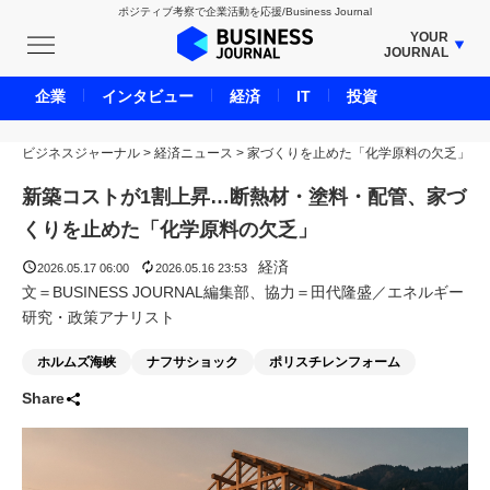
ポジティブ考察で企業活動を応援/Business Journal
YOUR
JOURNAL
BUSINESS JOURNAL
企業
インタビュー
経済
IT
投資
UNICORN JOURNAL
ビジネスジャーナル
>
経済ニュース
CARBON CREDITS JOURNAL
>
家づくりを止めた「化学原料の欠乏」
IVS JOURNAL
新築コストが1割上昇…断熱材・塗料・配管、家づ
ENERGY MANAGEMENT JOURNAL
くりを止めた「化学原料の欠乏」
INBOUND JOURNAL
経済
2026.05.17 06:00
2026.05.16 23:53
LIFE ENDING JOURNAL
文＝BUSINESS JOURNAL編集部、協力＝田代隆盛／エネルギー
研究・政策アナリスト
AI JOURNAL
REAL ESTATE BROKERAGE JOURNAL
ホルムズ海峡
ナフサショック
ポリスチレンフォーム
SMART MARKETING JOURNAL
Share
BPaaS JOURNAL
ADOPTABLE DOG JOURNAL