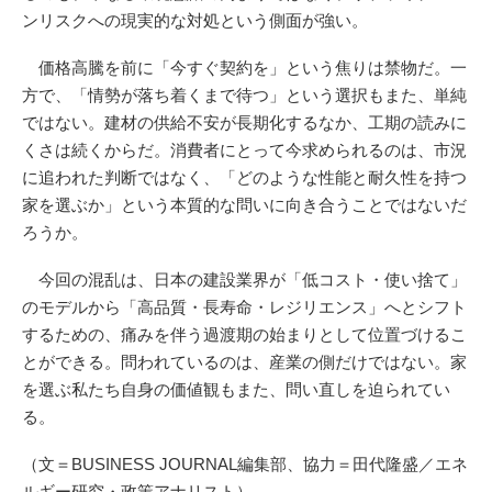
ンリスクへの現実的な対処という側面が強い。
価格高騰を前に「今すぐ契約を」という焦りは禁物だ。一
方で、「情勢が落ち着くまで待つ」という選択もまた、単純
ではない。建材の供給不安が長期化するなか、工期の読みに
くさは続くからだ。消費者にとって今求められるのは、市況
に追われた判断ではなく、「どのような性能と耐久性を持つ
家を選ぶか」という本質的な問いに向き合うことではないだ
ろうか。
今回の混乱は、日本の建設業界が「低コスト・使い捨て」
のモデルから「高品質・長寿命・レジリエンス」へとシフト
するための、痛みを伴う過渡期の始まりとして位置づけるこ
とができる。問われているのは、産業の側だけではない。家
を選ぶ私たち自身の価値観もまた、問い直しを迫られてい
る。
（文＝BUSINESS JOURNAL編集部、協力＝田代隆盛／エネ
ルギー研究・政策アナリスト）