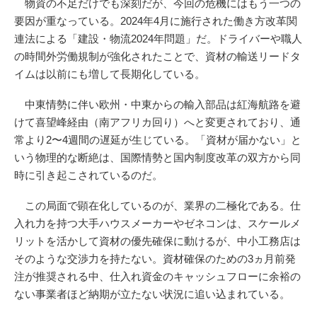
物資の不足だけでも深刻だが、今回の危機にはもう一つの
要因が重なっている。2024年4月に施行された働き方改革関
連法による「建設・物流2024年問題」だ。ドライバーや職人
の時間外労働規制が強化されたことで、資材の輸送リードタ
イムは以前にも増して長期化している。
中東情勢に伴い欧州・中東からの輸入部品は紅海航路を避
けて喜望峰経由（南アフリカ回り）へと変更されており、通
常より2〜4週間の遅延が生じている。「資材が届かない」と
いう物理的な断絶は、国際情勢と国内制度改革の双方から同
時に引き起こされているのだ。
この局面で顕在化しているのが、業界の二極化である。仕
入れ力を持つ大手ハウスメーカーやゼネコンは、スケールメ
リットを活かして資材の優先確保に動けるが、中小工務店は
そのような交渉力を持たない。資材確保のための3ヵ月前発
注が推奨される中、仕入れ資金のキャッシュフローに余裕の
ない事業者ほど納期が立たない状況に追い込まれている。