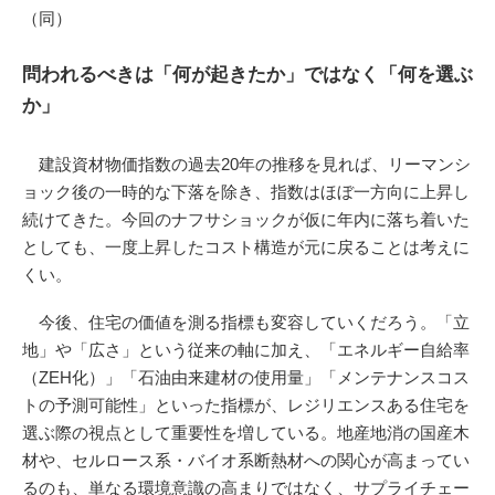
（同）
問われるべきは「何が起きたか」ではなく「何を選ぶ
か」
建設資材物価指数の過去20年の推移を見れば、リーマンシ
ョック後の一時的な下落を除き、指数はほぼ一方向に上昇し
続けてきた。今回のナフサショックが仮に年内に落ち着いた
としても、一度上昇したコスト構造が元に戻ることは考えに
くい。
今後、住宅の価値を測る指標も変容していくだろう。「立
地」や「広さ」という従来の軸に加え、「エネルギー自給率
（ZEH化）」「石油由来建材の使用量」「メンテナンスコス
トの予測可能性」といった指標が、レジリエンスある住宅を
選ぶ際の視点として重要性を増している。地産地消の国産木
材や、セルロース系・バイオ系断熱材への関心が高まってい
るのも、単なる環境意識の高まりではなく、サプライチェー