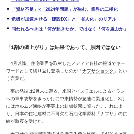
「資材不足」×「2024年問題」が生む、業界の二極化
危機が加速させる「建設DX」と「省人化」のリアル
問われるべきは「何が起きたか」ではなく「何を選ぶか」
「1割の値上がり」は結果であって、原因ではない
4月以降、住宅業界を取材したメディア各社の報道でキー
ワードとして繰り返し登場したのが「
ナフサショック
」とい
う言葉だ。
事の発端は2月末に遡る。米国とイスラエルによるイラン
への軍事攻撃をきっかけに中東情勢が急速に緊迫化し、3月
にはホルムズ海峡が事実上の封鎖状態に陥った。これによ
り、日本の住宅建材に不可欠な石油化学原料「ナフサ」の供
給が激震を受けた。
ナフサの国内調達価格は危機発生前と比較して44%以上高