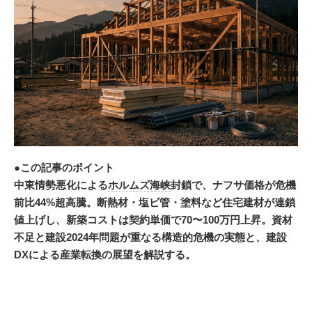
●この記事のポイント
中東情勢悪化による
ホルムズ海峡
封鎖で、ナフサ価格が危機
前比44%超高騰。断熱材・塩ビ管・塗料など住宅建材が連鎖
値上げし、新築コストは契約単価で70〜100万円上昇。資材
不足と建設2024年問題が重なる構造的危機の実態と、建設
DXによる産業転換の展望を解説する。