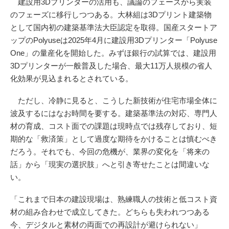
建設用3Dプリンターの活用も、議論のフェーズから実装
のフェーズに移行しつつある。大林組は3Dプリント建築物
として国内初の建築基準法大臣認定を取得。国産スタートア
ップのPolyuseは2025年4月に建設用3Dプリンター「Polyuse
One」の量産化を開始した。みずほ銀行の試算では、建設用
3Dプリンターが一般普及した場合、最大11万人規模の省人
化効果が見込まれるとされている。
ただし、冷静に見ると、こうした新技術が住宅市場全体に
波及するにはなお時間を要する。建築基準法の対応、専門人
材の育成、コスト面での課題は現時点では残存しており、短
期的な「救済策」として過度な期待をかけることは慎むべき
だろう。それでも、今回の危機が、業界の変化を「将来の
話」から「現実の選択肢」へと引き寄せたことは間違いな
い。
「これまで日本の建設現場は、熟練職人の技術と低コスト資
材の組み合わせで成立してきた。どちらも失われつつある
今、デジタルと素材の両面での再設計が避けられない」