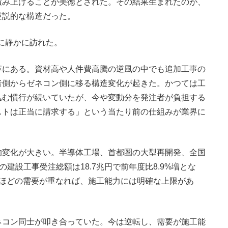
積み上げることが美徳とされた。その結果生まれたのが、
逆説的な構造だった。
頃に静かに訪れた。
にある。資材高や人件費高騰の逆風の中でも追加工事の
者側からゼネコン側に移る構造変化が起きた。かつては工
込む慣行が続いていたが、今や変動分を発注者が負担する
ストは正当に請求する」という当たり前の仕組みが業界に
変化が大きい。半導体工場、首都圏の大型再開発、全国
の建設工事受注総額は18.7兆円で前年度比8.9%増とな
れほどの需要が重なれば、施工能力には明確な上限があ
ネコン同士が叩き合っていた。今は逆転し、需要が施工能