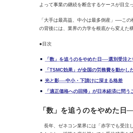
よって事業の継続を断念するケースが目立
「大手は最高益、中小は最多倒産」──この
の背後には、業界の力学を根底から変えた
●目次
「数」を追うのをやめた日──選別受注と
「TSMC効果」が全国の労務費を動かし
光と影──中小・下請けに深まる格差
「適正価格への回帰」が日本経済に問う
「数」を追うのをやめた日─
長年、ゼネコン業界には「赤字でも受注し