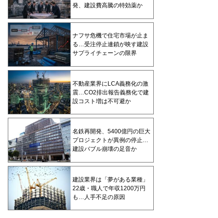
発、建設費高騰の特効薬か
ナフサ危機で住宅市場が止ま
る…受注停止連鎖が映す建設
サプライチェーンの限界
不動産業界にLCA義務化の激
震…CO2排出報告義務化で建
設コスト増は不可避か
名鉄再開発、5400億円の巨大
プロジェクトが異例の停止…
建設バブル崩壊の足音か
建設業界は「夢がある業種」
22歳・職人で年収1200万円
も…人手不足の原因