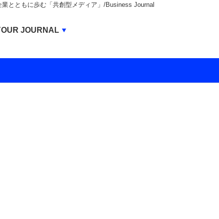
もに歩む「共創型メディア」/Business Journal
Business Journal
YOUR JOURNAL
BUSINESS JOURNAL
UNICORN JOURNAL
CARBON CREDITS JOURNAL
IVS JOURNAL
ENERGY MANAGEMENT JOURNAL
INBOUND JOURNAL
LIFE ENDING JOURNAL
AI JOURNAL
REAL ESTATE BROKERAGE JOURNAL