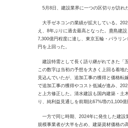
5月8日、建設業界に一つの区切りが訪れ
大手ゼネコンの業績が拡大している。202
え、8年ぶりに過去最高となった。
鹿島建設
7,300億円程度に達し、東京五輪・パラリン
円を上回った。
建設特需として長く語り継がれてきた「五
この数字は当初の予想を大きく上回る着地
見込んでいたが、追加工事の獲得と価格転
で追加工事の獲得やコスト低減が進み、2026
と上方修正した。清水建設も国内建築・土
り、純利益見通しを前期比67%増の1,10
一方で同じ時期、2024年に発生した建設業
規模事業者が大半を占め、建築資材価格の