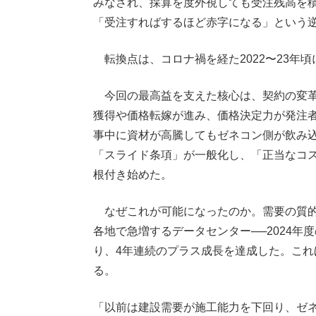
みなされ、採算を度外視しても受注残高を
「受注すればするほど赤字になる」という
転換点は、コロナ禍を経た2022〜23年
今回の最高益を支えた核心は、契約の変革
獲得や価格転嫁が進み、価格決定力が発注
事中に資材が高騰してもゼネコン側が飲み
「スライド条項」が一般化し、「正当なコ
根付き始めた。
なぜこれが可能になったのか。需要の質的
各地で急増するデータセンター──2024年度
り、4年連続のプラス成長を達成した。こ
る。
「以前は建設需要が施工能力を下回り、ゼ