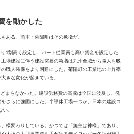
務費を動かした
もある。熊本・菊陽町はその象徴だ。
り4割高く設定し、パート従業員も高い賃金を設定した
。工場建設に伴う建設需要の急増は九州全域から職人を吸
での職人確保をより困難にした。菊陽町の工業地の上昇率
で大きな変化が起きている。
とどまらなかった。建設労務費の高騰は全国に波及し、発
壌をさらに強固にした。半導体工場一つが、日本の建設コ
ない。
、様変わりしている。かつては「施主は神様」であり、
圏や大阪の大型再開発を手がけるデベロッパー各社が施工