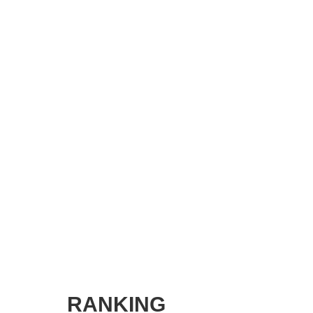
SMART MARKETING JOURNAL
BPaaS JOURNAL
ADOPTABLE DOG JOURNAL
RANKING