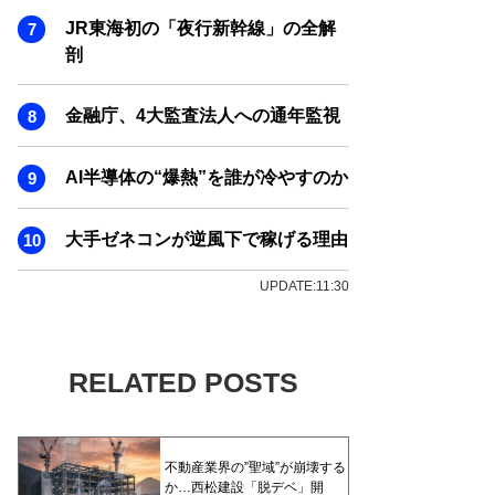
JR東海初の「夜行新幹線」の全解
剖
金融庁、4大監査法人への通年監視
AI半導体の“爆熱”を誰が冷やすのか
大手ゼネコンが逆風下で稼げる理由
UPDATE:11:30
RELATED POSTS
不動産業界の”聖域”が崩壊する
か…西松建設「脱デベ」開