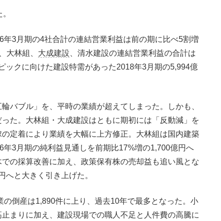
た。
6年3月期の4社合計の連結営業利益は前の期に比べ5割増
、大林組、
大成建設
、清水建設の連結営業利益の合計は
ピックに向けた建設特需があった2018年3月期の5,994億
輪バブル」を、平時の業績が超えてしまった。しかも、
だった。大林組・大成建設はともに期初には「反動減」を
嫁の定着により業績を大幅に上方修正。大林組は国内建築
年3月期の純利益見通しを前期比17%増の1,700億円へ
木での採算改善に加え、政策保有株の売却益も追い風とな
0億円へと大きく引き上げた。
の倒産は1,890件に上り、過去10年で最多となった。小
高止まりに加え、建設現場での職人不足と人件費の高騰に