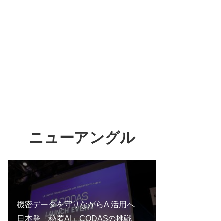
ニューアングル
機密データを守りながらAI活用へ
日本発「秘匿AI」CODASの挑戦