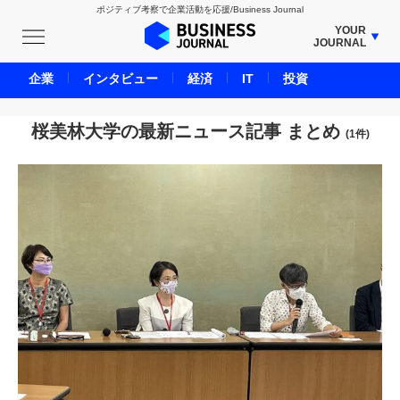
ポジティブ考察で企業活動を応援/Business Journal
YOUR
JOURNAL
BUSINESS JOURNAL
企業
インタビュー
経済
IT
投資
UNICORN JOURNAL
CARBON CREDITS JOURNAL
桜美林大学の最新ニュース記事 まとめ
(1件)
IVS JOURNAL
ENERGY MANAGEMENT JOURNAL
INBOUND JOURNAL
LIFE ENDING JOURNAL
AI JOURNAL
REAL ESTATE BROKERAGE JOURNAL
SMART MARKETING JOURNAL
BPaaS JOURNAL
ADOPTABLE DOG JOURNAL