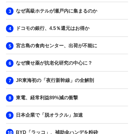
なぜ高級ホテルが瀬戸内に集まるのか
ドコモの銀行、4.5％還元はお得か
宮古島の食肉センター、出荷が不能に
なぜ痩せ薬が抗老化研究の中心に？
JR東海初の「夜行新幹線」の全解剖
東電、経常利益89%減の衝撃
日本企業で「脱オラクル」加速
BYD「ラッコ」、補助金ハンデを粉砕