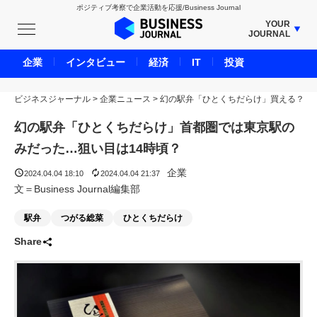
ポジティブ考察で企業活動を応援/Business Journal
YOUR
JOURNAL
BUSINESS JOURNAL
企業
インタビュー
経済
IT
投資
UNICORN JOURNAL
ビジネスジャーナル
>
企業ニュース
CARBON CREDITS JOURNAL
>
幻の駅弁「ひとくちだらけ」買える？
IVS JOURNAL
幻の駅弁「ひとくちだらけ」首都圏では東京駅の
ENERGY MANAGEMENT JOURNAL
みだった…狙い目は14時頃？
INBOUND JOURNAL
企業
2024.04.04 18:10
2024.04.04 21:37
LIFE ENDING JOURNAL
文＝Business Journal編集部
AI JOURNAL
駅弁
つがる総菜
ひとくちだらけ
REAL ESTATE BROKERAGE JOURNAL
Share
SMART MARKETING JOURNAL
BPaaS JOURNAL
ADOPTABLE DOG JOURNAL