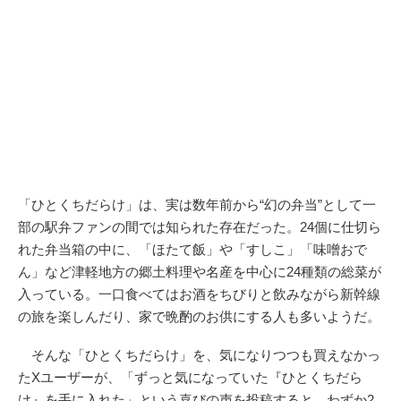
「ひとくちだらけ」は、実は数年前から“幻の弁当”として一
部の駅弁ファンの間では知られた存在だった。24個に仕切ら
れた弁当箱の中に、「ほたて飯」や「すしこ」「味噌おで
ん」など津軽地方の郷土料理や名産を中心に24種類の総菜が
入っている。一口食べてはお酒をちびりと飲みながら新幹線
の旅を楽しんだり、家で晩酌のお供にする人も多いようだ。
そんな「ひとくちだらけ」を、気になりつつも買えなかっ
たXユーザーが、「ずっと気になっていた『ひとくちだら
け』を手に入れた」という喜びの声を投稿すると、わずか2