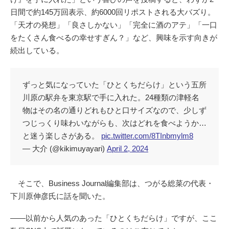
日間で約145万回表示、約6000回リポストされる大バズり。
「天才の発想」「良さしかない」「完全に酒のアテ」「一口
をたくさん食べるの幸せすぎん？」など、興味を示す向きが
続出している。
ずっと気になっていた「ひとくちだらけ」という五所
川原の駅弁を東京駅で手に入れた。24種類の津軽名
物はその名の通りどれもひと口サイズなので、少しず
つじっくり味わいながらも、次はどれを食べようか…
と迷う楽しさがある。
pic.twitter.com/8TInbmylm8
— 大介 (@kikimuyayari)
April 2, 2024
そこで、Business Journal編集部は、つがる総菜の代表・
下川原伸彦氏に話を聞いた。
――以前から人気のあった「ひとくちだらけ」ですが、ここ