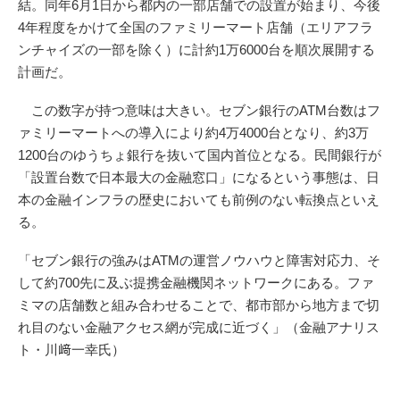
結。同年6月1日から都内の一部店舗での設置が始まり、今後
4年程度をかけて全国のファミリーマート店舗（エリアフラ
ンチャイズの一部を除く）に計約1万6000台を順次展開する
計画だ。
この数字が持つ意味は大きい。セブン銀行のATM台数はフ
ァミリーマートへの導入により約4万4000台となり、約3万
1200台のゆうちょ銀行を抜いて国内首位となる。民間銀行が
「設置台数で日本最大の金融窓口」になるという事態は、日
本の金融インフラの歴史においても前例のない転換点といえ
る。
「セブン銀行の強みはATMの運営ノウハウと障害対応力、そ
して約700先に及ぶ提携金融機関ネットワークにある。ファ
ミマの店舗数と組み合わせることで、都市部から地方まで切
れ目のない金融アクセス網が完成に近づく」（金融アナリス
ト・川﨑一幸氏）