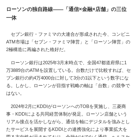
ローソンの独自路線——「通信×金融×店舗」の三位
一体
セブン銀行・ファミマの大連合が形成された今、コンビニ
ATM市場は「セブン・ファミマ陣営」と「ローソン陣営」の
2極構造に再編された格好だ。
ローソン銀行は2025年3月末時点で、全国47都道府県に1
万3889台のATMを設置している。台数だけで比較すれば、セ
ブン銀行の約4万4000台に対して3分の1以下という数字にな
る。しかし、ローソンが目指す戦略の軸は「台数」の競争で
はない。
2024年2月にKDDIがローソンへのTOBを実施し、三菱商
事・KDDIによる共同経営体制が発足。ローソン店舗という
リアル接点を活かしながら、通信を軸にデジタルを強みとし
たサービスを展開するKDDIとの連携強化により事業拡大を
図る方向性が示されており、金融だけでなく通信、ヘルスケ