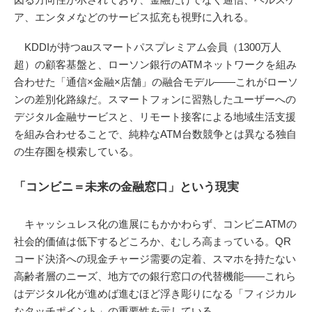
ア、エンタメなどのサービス拡充も視野に入れる。
KDDIが持つauスマートパスプレミアム会員（1300万人
超）の顧客基盤と、ローソン銀行のATMネットワークを組み
合わせた「通信×金融×店舗」の融合モデル——これがローソ
ンの差別化路線だ。スマートフォンに習熟したユーザーへの
デジタル金融サービスと、リモート接客による地域生活支援
を組み合わせることで、純粋なATM台数競争とは異なる独自
の生存圏を模索している。
「コンビニ＝未来の金融窓口」という現実
キャッシュレス化の進展にもかかわらず、コンビニATMの
社会的価値は低下するどころか、むしろ高まっている。QR
コード決済への現金チャージ需要の定着、スマホを持たない
高齢者層のニーズ、地方での銀行窓口の代替機能——これら
はデジタル化が進めば進むほど浮き彫りになる「フィジカル
なタッチポイント」の重要性を示している。