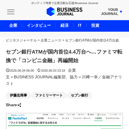
ポジティブ考察で企業活動を応援/Business Journal
YOUR
JOURNAL
BUSINESS JOURNAL
企業
インタビュー
経済
IT
投資
UNICORN JOURNAL
ビジネスジャーナル
>
企業ニュース
CARBON CREDITS JOURNAL
>
セブン銀行ATMが国内首位4万台超
IVS JOURNAL
セブン銀行ATMが国内首位4.4万台へ…ファミマ転
ENERGY MANAGEMENT JOURNAL
換で「コンビニ金融」再編開始
INBOUND JOURNAL
企業
2026.06.04 06:00
2026.06.03 23:18
LIFE ENDING JOURNAL
文＝BUSINESS JOURNAL編集部、協力＝川﨑一幸／金融アナリ
スト
AI JOURNAL
REAL ESTATE BROKERAGE JOURNAL
伊藤忠商事
ファミリーマート
セブン銀行
SMART MARKETING JOURNAL
Share
BPaaS JOURNAL
ADOPTABLE DOG JOURNAL