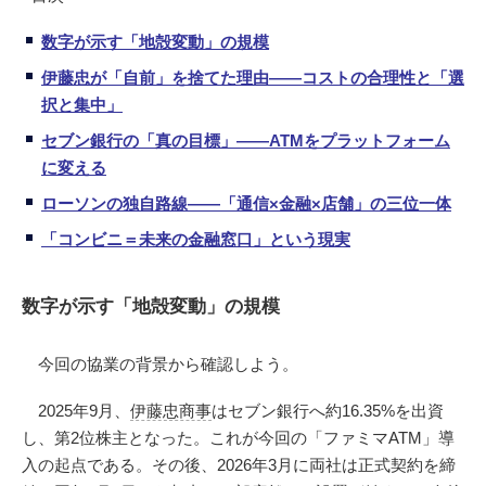
数字が示す「地殻変動」の規模
伊藤忠が「自前」を捨てた理由——コストの合理性と「選
択と集中」
セブン銀行の「真の目標」——ATMをプラットフォーム
に変える
ローソンの独自路線——「通信×金融×店舗」の三位一体
「コンビニ＝未来の金融窓口」という現実
数字が示す「地殻変動」の規模
今回の協業の背景から確認しよう。
2025年9月、
伊藤忠商事
はセブン銀行へ約16.35%を出資
し、第2位株主となった。これが今回の「ファミマATM」導
入の起点である。その後、2026年3月に両社は正式契約を締