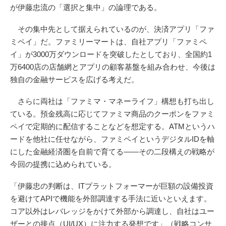
が伊藤忠流の「選択と集中」の論理である。
その集中先として据えられているのが、決済アプリ「ファ
ミペイ」だ。ファミリーマートは、自社アプリ「ファミペ
イ」が3000万ダウンロードを突破したとしており、全国約1
万6400店の店舗網とアプリの顧客基盤を組み合わせ、今後は
独自の金融サービスを広げる考えだ。
さらに両社は「ファミマ・マネーライフ」構想も打ち出し
ている。預金残高に応じてファミマ商品のクーポンをファミ
ペイで定期的に配信することなどを想定する。ATMというハ
ードを他社に任せながら、ファミペイというデジタルIDを軸
にした金融経済圏を自前で育てる——その二段構えの戦略が
今回の提携に込められている。
「伊藤忠の判断は、ITプラットフォーマーが巨額の設備投資
を避けてAPIで機能を外部調達する手法に近いといえます。
コア以外はレバレッジをかけて外部から調達し、自社はユー
ザーとの接点（UI/UX）に注力する発想です」（戦略コンサ