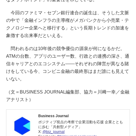
今回のファミマ・セブン銀行連合の誕生は、そうした文脈
の中で「金融インフラの主導権がメガバンクから小売業・テ
クノロジー企業へと移行する」という長期トレンドの加速を
象徴する出来事だといえる。
問われるのは10年後の競争優位の源泉が何になるかだ。
ATMの台数、アプリのユーザー数、行政との連携の深さ、通
信キャリアとのエコシステム——それぞれの陣営が異なる賭
けをしている今、コンビニ金融の最終形はまだ誰にも見えて
いない。
（文＝BUSINESS JOURNAL編集部、協力＝川﨑一幸／金融
アナリスト）
Business Journal
ポジティブ視点の考察で企業活動を応援 企業ととも
に歩む「共創型メディア」
X:
@biz_journal