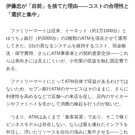
伊藤忠が「自前」を捨てた理由——コストの合理性と
「選択と集中」
ファミリーマートは従来、イーネット（約1万1000台）と
ゆうちょ銀行（約5000台）の2種類のATMを混在させて運用
してきた。2台の異なるシステムを維持するコスト、現金輸
送・保守費用、さらにATM事業者との契約更新交渉——これ
らは表向きには見えにくいが、小売業の収益を蝕む固定費で
ある。
ファミリーマートにとってATM自体で収益があるわけでは
ないため、セブン銀行ATMのサービスはそのままに、さらに
利便性を高めるなどで店舗への来店を促し、店内のサイネー
ジやファミペイを生かして消費の喚起を行うのが狙いだ。
つまり、ATMはあくまで「集客装置」であり、そこで稼ぐ
ビジネスモデルは存在しない。ならば最も優れたインフラを
外注し、浮いたリソースを自社の強みに集中させる——これ