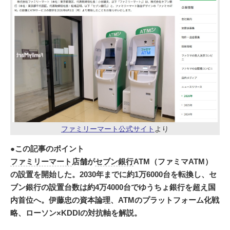
ファミリーマート公式サイト
より
●この記事のポイント
ファミリーマート
店舗が
セブン銀行
ATM（ファミマATM）
の設置を開始した。2030年までに約1万6000台を転換し、セ
ブン銀行の設置台数は約4万4000台でゆうちょ銀行を超え国
内首位へ。伊藤忠の資本論理、ATMのプラットフォーム化戦
略、ローソン×KDDIの対抗軸を解説。