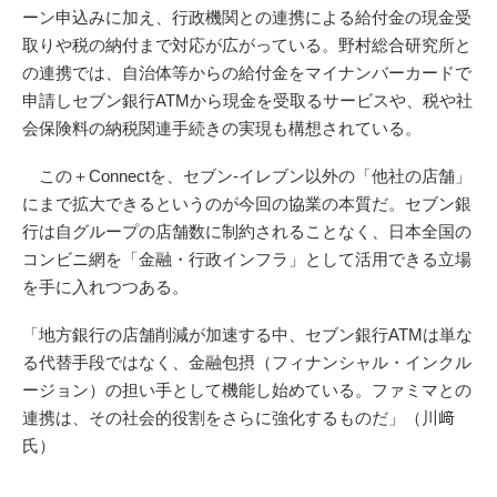
ーン申込みに加え、行政機関との連携による給付金の現金受
取りや税の納付まで対応が広がっている。野村総合研究所と
の連携では、自治体等からの給付金をマイナンバーカードで
申請しセブン銀行ATMから現金を受取るサービスや、税や社
会保険料の納税関連手続きの実現も構想されている。
この＋Connectを、セブン-イレブン以外の「他社の店舗」
にまで拡大できるというのが今回の協業の本質だ。セブン銀
行は自グループの店舗数に制約されることなく、日本全国の
コンビニ網を「金融・行政インフラ」として活用できる立場
を手に入れつつある。
「地方銀行の店舗削減が加速する中、セブン銀行ATMは単な
る代替手段ではなく、金融包摂（フィナンシャル・インクル
ージョン）の担い手として機能し始めている。ファミマとの
連携は、その社会的役割をさらに強化するものだ」（川﨑
氏）