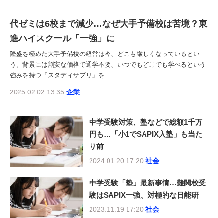
代ゼミは6校まで減少…なぜ大手予備校は苦境？東
進ハイスクール「一強」に
隆盛を極めた大手予備校の経営は今、どこも厳しくなっているとい
う。背景には割安な価格で通学不要、いつでもどこでも学べるという
強みを持つ「スタディサプリ」を...
2025.02.02 13:35
企業
中学受験対策、塾などで総額1千万
円も…「小1でSAPIX入塾」も当た
り前
2024.01.20 17:20
社会
中学受験「塾」最新事情…難関校受
験はSAPIX一強、対極的な日能研
2023.11.19 17:20
社会