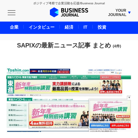
ポジティブ考察で企業活動を応援/Business Journal
YOUR
JOURNAL
BUSINESS JOURNAL
企業
インタビュー
経済
IT
投資
UNICORN JOURNAL
CARBON CREDITS JOURNAL
SAPIXの最新ニュース記事 まとめ
(4件)
IVS JOURNAL
ENERGY MANAGEMENT JOURNAL
INBOUND JOURNAL
LIFE ENDING JOURNAL
AI JOURNAL
REAL ESTATE BROKERAGE JOURNAL
SMART MARKETING JOURNAL
BPaaS JOURNAL
ADOPTABLE DOG JOURNAL