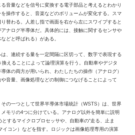
じる音量などを信号に変換する電子部品と考えるとわかり
ンを操作すると、音楽などのボリュームが変化する。スマ
切り替わる。人差し指で画面を右から左にスワイプすると
がアナログ半導体だ。具体的には、接触に関するセンサや
体などと呼ばれる）がある。
は、連続する量を一定間隔に区切って、数字で表現する
き換えることによって論理演算を行う。自動車やデジタ
半導体の両方が用いられ、わたしたちの操作（アナログ）
給や音量、画像処理などの制御につなげることによって
その一つとして世界半導体市場統計（WSTS）は、世界
、メモリの4つに分けている。アナログ以外を簡単に説明
めとするマイクロプロセッサや、自動車の“走る、止ま
マイコン）などを指す。ロジックは画像処理専用の演算