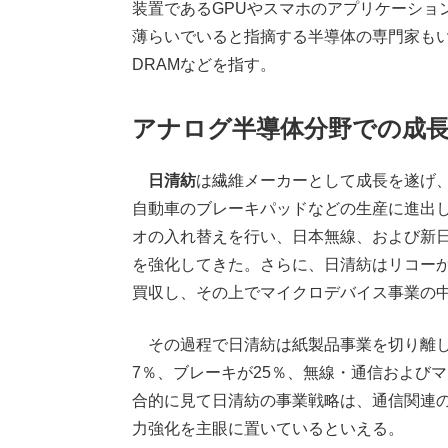
装置であるGPUやスマホのアプリケーショ
薄らいでいると指摘する半導体の専門家もい
DRAMなどを指す。
アナログ半導体分野での成
日清紡
は繊維メーカーとして成長を遂げ
自動車のブレーキパッドなどの生産に進出
オの入れ替えを行い、日本無線、および新
を強化してきた。さらに、日清紡はリコー
買収し、その上でマイクロデバイス事業の
その過程で日清紡は紙製品事業を切り離して
7％、ブレーキが25％、無線・通信および
合的に見て日清紡の事業戦略は、通信関連
力強化を主眼に置いているといえる。