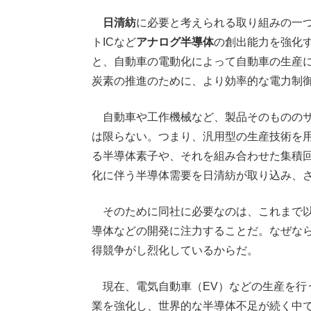
日清紡
に必要と考えられる取り組みの一
トICなど
アナログ半導体
の創出能力を強化
と、自動車の電動化によって自動車の生産
炭素の推進のために、より効率的な電力制
自動車や工作機械など、製品そのもののサ
は限らない。つまり、汎用型の生産技術を
る半導体素子や、それを組み合わせた集積
化に伴う半導体需要を日清紡が取り込み、
そのために同社に必要なのは、これまで以
導体などの開発に注力することだ。なぜな
得競争がし烈化しているからだ。
現在、電気自動車（EV）などの生産を行
業を強化し、世界的な半導体不足が続く中