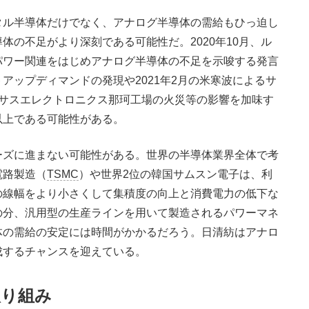
ル半導体だけでなく、アナログ半導体の需給もひっ迫し
体の不足がより深刻である可能性だ。2020年10月、ル
パワー関連をはじめアナログ半導体の不足を示唆する発言
アップディマンドの発現や2021年2月の米寒波によるサ
ネサスエレクトロニクス那珂工場の火災等の影響を加味す
以上である可能性がある。
ズに進まない可能性がある。世界の半導体業界全体で考
電路製造（
TSMC
）や世界2位の韓国サムスン電子は、利
の線幅をより小さくして集積度の向上と消費電力の低下な
の分、汎用型の生産ラインを用いて製造されるパワーマネ
体の需給の安定には時間がかかるだろう。日清紡はアナロ
成するチャンスを迎えている。
取り組み