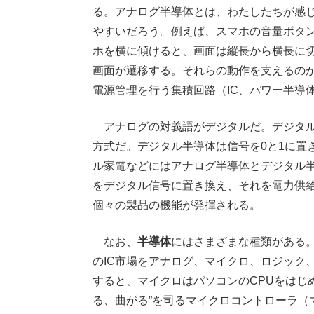
る。アナログ半導体とは、わたしたちが感
やすいだろう。例えば、スマホの音量ボタ
ホを横に傾けると、画面は縦長から横長に
画面が遷移する。それらの動作を支えるの
電源管理を行う集積回路（IC、パワー半導
アナログの対義語がデジタルだ。デジタル
方式だ。デジタル半導体は信号を0と1に置
ル家電などにはアナログ半導体とデジタル
をデジタル信号に置き換え、それを電力供
個々の製品の機能が発揮される。
なお、
半導体
にはさまざまな種類がある。
のIC市場をアナログ、マイクロ、ロジック
すると、マイクロはパソコンのCPUをはじ
る、曲がる”を司るマイクロコントローラ（