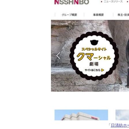
「
日清紡ホ