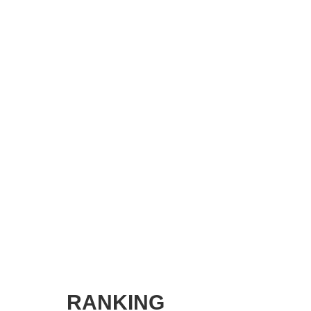
SMART MARKETING JOURNAL
BPaaS JOURNAL
ADOPTABLE DOG JOURNAL
RANKING