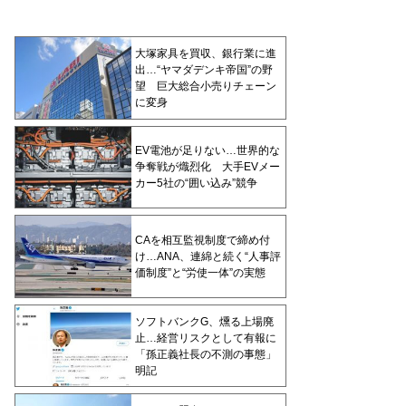
大塚家具を買収、銀行業に進
出…“ヤマダデンキ帝国”の野
望 巨大総合小売りチェーン
に変身
EV電池が足りない…世界的な
争奪戦が熾烈化 大手EVメー
カー5社の“囲い込み”競争
CAを相互監視制度で締め付
け…ANA、連綿と続く“人事評
価制度”と“労使一体”の実態
ソフトバンクG、燻る上場廃
止…経営リスクとして有報に
「孫正義社長の不測の事態」
明記