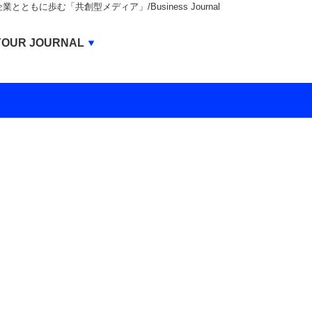
もに歩む「共創型メディア」/Business Journal
Business Journal
YOUR JOURNAL
BUSINESS JOURNAL
UNICORN JOURNAL
CARBON CREDITS JOURNAL
IVS JOURNAL
ENERGY MANAGEMENT JOURNAL
INBOUND JOURNAL
LIFE ENDING JOURNAL
AI JOURNAL
REAL ESTATE BROKERAGE JOURNAL