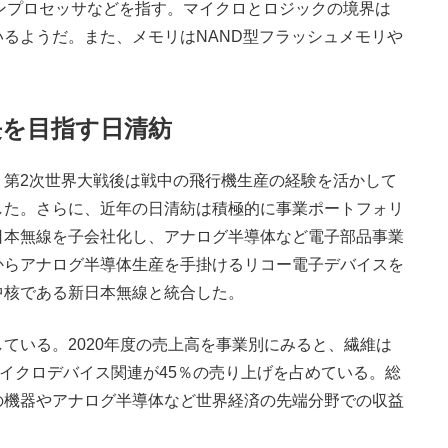
ンプロセッサなどを指す。マイクロとロジックの境界は
るようだ。また、メモリはNAND型フラッシュメモリや
長を目指す日清紡
、第2次世界大戦後は戦中の飛行機生産の経験を活かして
した。さらに、近年の日清紡は積極的に事業ポートフォリ
日本無線を子会社化し、アナログ半導体など電子部品事業
からアナログ半導体生産を手掛けるリコー電子デバイスを
中核である新日本無線と統合した。
いる。2020年度の売上高を事業別にみると、繊維は
マイクロデバイス関連が45％の売り上げを占めている。総
の機器やアナログ半導体など世界経済の先端分野での収益