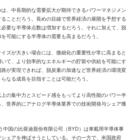
つは、中長期的な需要拡大が期待できるパワーマネジメン
することだろう。長めの目線で世界経済の展開を予想する
に必要な半導体点数は増加するだろう。それに加えて、脱
御を可能にする半導体の需要も高まるだろう。
イズが大きい場合には、微細化の重要性が常に高まると
用いて、より効率的なエネルギーの貯留や供給を可能にす
回路が実現できれば、脱炭素の加速など世界経済の環境変
さらなる成長を目指すことは可能だろう。
上の集中力とスピード感をもってより高性能のパワー半
ら、世界的にアナログ半導体業界での技術開発与シェア獲
う中国の比亜迪股份有限公司（BYD）は車載用半導体事
でシェアを伸ばそうとしている。その一方で、米国政府