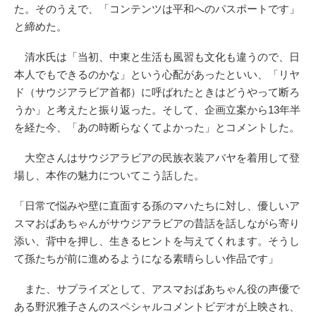
た。そのうえで、「コンテンツは平和へのパスポートです」
と締めた。
清水氏は「当初、中東と生活も風習も文化も違うので、日
本人でもできるのかな」という心配があったといい、「リヤ
ド（サウジアラビア首都）に呼ばれたときはどうやって断ろ
うか」と考えたと振り返った。そして、企画立案から13年半
を経た今、「あの時断らなくてよかった」とコメントした。
大空さんはサウジアラビアの民族衣装アバヤを着用して登
場し、本作の魅力についてこう話した。
「日常で悩みや壁に直面する孫のマハたちに対し、優しいア
スマおばあちゃんがサウジアラビアの昔話を話しながら寄り
添い、背中を押し、生きるヒントを与えてくれます。そうし
て孫たちが前に進めるようになる素晴らしい作品です」
また、サプライズとして、アスマおばあちゃん役の声優で
ある野沢雅子さんのスペシャルコメントビデオが上映され、