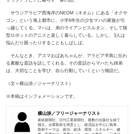
サウジアラビア西海岸のNEOM（ネオム）にある「オクサ
ゴン」という海上都市に、小学6年生の少女マハの家族が引
っ越してくる。マハは、弟のライアンとスルタン、そして猫
型ロボットのアニスと楽しく暮らしている。しかし、3人は
悩んだり困ったりすることもしばしば。
そんなとき、アスマおばあちゃんが、アラビア半島に伝わ
る素敵な昔話を話してくれる。その昔話からマハたち姉弟
は、大切なことを学び、自ら行動していくという物語だ。
（文＝横山渉／ジャーナリスト）
※本稿はインフォメーションです。
横山渉／フリージャーナリスト
産経新聞社、日刊工業新聞社、複数の出版社を経て
独立。企業取材を得意とし、経済誌を中心に執筆。
取材テーマは、政治・経済、環境・エネルギー、健