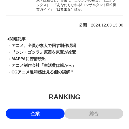
康・医療など。著書に「ニッポンの暴言」（三才ブ
ックス）、「あなたもなれる!コンサルタント独立開
業ガイド」（ぱる出版）ほか。
公開：2024.12.03 13:00
●
関連記事
アニメ、全員が素人で回す制作現場
『シン・ゴジラ』原案を東宝が改変
MAPPAに苦情続出
アニメ制作会社「生活費は親から」
CGアニメ違和感は見る側の誤解？
RANKING
企業
総合