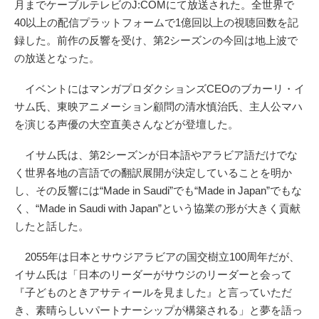
月までケーブルテレビのJ:COMにて放送された。全世界で
40以上の配信プラットフォームで1億回以上の視聴回数を記
録した。前作の反響を受け、第2シーズンの今回は地上波で
の放送となった。
イベントにはマンガプロダクションズCEOのブカーリ・イ
サム氏、東映アニメーション顧問の清水慎治氏、主人公マハ
を演じる声優の大空直美さんなどが登壇した。
イサム氏は、第2シーズンが日本語やアラビア語だけでな
く世界各地の言語での翻訳展開が決定していることを明か
し、その反響には“Made in Saudi”でも“Made in Japan”でもな
く、“Made in Saudi with Japan”という協業の形が大きく貢献
したと話した。
2055年は日本とサウジアラビアの国交樹立100周年だが、
イサム氏は「日本のリーダーがサウジのリーダーと会って
『子どものときアサティールを見ました』と言っていただ
き、素晴らしいパートナーシップが構築される」と夢を語っ