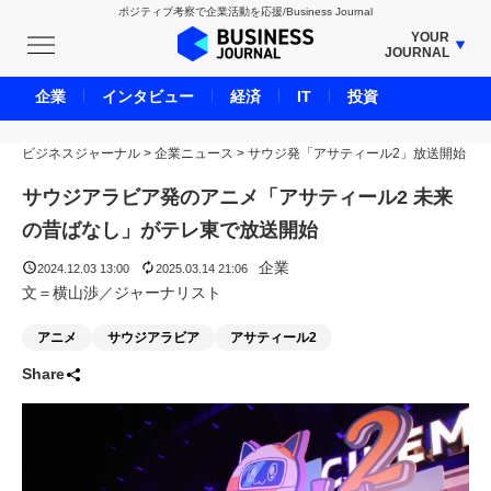
ポジティブ考察で企業活動を応援/Business Journal
YOUR
JOURNAL
BUSINESS JOURNAL
企業
インタビュー
経済
IT
投資
UNICORN JOURNAL
ビジネスジャーナル
>
企業ニュース
CARBON CREDITS JOURNAL
>
サウジ発「アサティール2」放送開始
IVS JOURNAL
サウジアラビア発のアニメ「アサティール2 未来
ENERGY MANAGEMENT JOURNAL
の昔ばなし」がテレ東で放送開始
INBOUND JOURNAL
企業
2024.12.03 13:00
2025.03.14 21:06
LIFE ENDING JOURNAL
文＝横山渉／ジャーナリスト
AI JOURNAL
アニメ
サウジアラビア
アサティール2
REAL ESTATE BROKERAGE JOURNAL
Share
SMART MARKETING JOURNAL
BPaaS JOURNAL
ADOPTABLE DOG JOURNAL